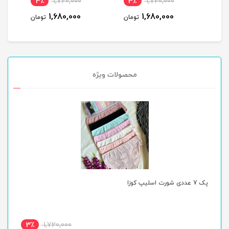
3٪
915,000
3٪
1,720,000
3
890,000
1,680,000
ومان
تومان
تومان
محصولات ویژه
پک 7 عددی شورت اسلیپ کوزا
پک 7 عددی شور
3٪
1,720,000