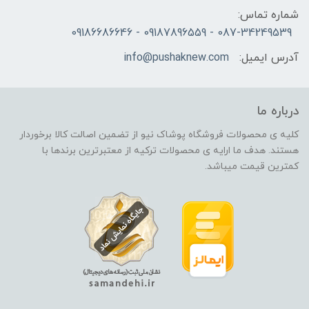
شماره تماس:
087-34249539 - 09187896559 - 09186686646
آدرس ایمیل:
info@pushaknew.com
درباره ما
کلیه ی محصولات فروشگاه پوشاک نیو از تضمین اصالت کالا برخوردار
هستند. هدف ما ارایه ی محصولات ترکیه از معتبرترین برندها با
کمترین قیمت میباشد.