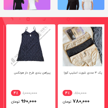
پیراهن بندی طرح دار هونکس
پک 3 عددی شورت اسلیپ
دومینانت
3٪
735,000
4٪
1,000,000
720,000
960,000
تومان
تومان