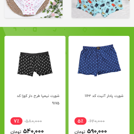
شورت نیمپا طرح دار کوزا کد
شورت پادار آنیت کد 1277
9175
(بیگ سایز)
5٪
575,000
7٪
580,000
550,000
540,000
تومان
تومان