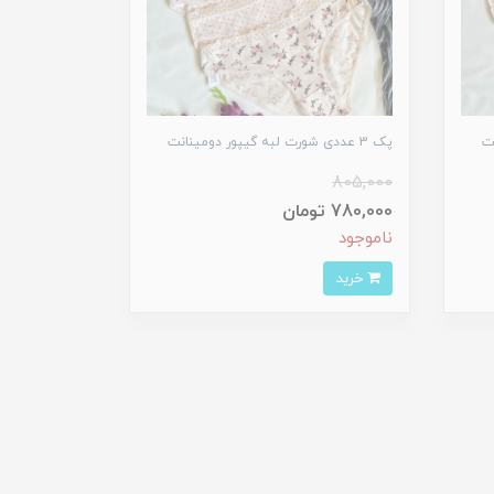
پک 3 عددی شورت لبه گیپور دومینانت
805,000
780,000 تومان
ناموجود
خرید