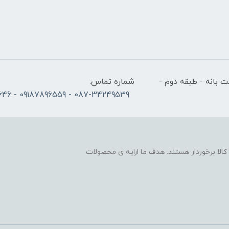
 بانه - طبقه دوم -
شماره تماس:
087-34249539 - 09187896559 - 09186686646
لا برخوردار هستند. هدف ما ارایه ی محصولات