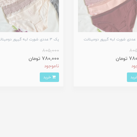
پک 3 عددی شورت لبه گیپور دومینانت
805,000
805
 تومان
780,000 تومان
ود
ناموجود
خرید