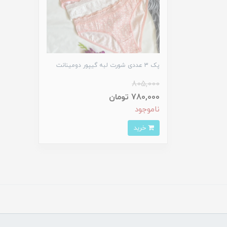
پک 3 عددی شورت لبه گیپور دومینانت
805,000
780,000 تومان
ناموجود
خرید