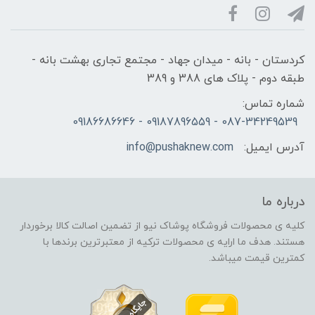
کردستان - بانه - میدان جهاد - مجتمع تجاری بهشت بانه -
طبقه دوم - پلاک های 388 و 389
شماره تماس:
087-34249539 - 09187896559 - 09186686646
آدرس ایمیل:
info@pushaknew.com
درباره ما
کلیه ی محصولات فروشگاه پوشاک نیو از تضمین اصالت کالا برخوردار
هستند. هدف ما ارایه ی محصولات ترکیه از معتبرترین برندها با
کمترین قیمت میباشد.