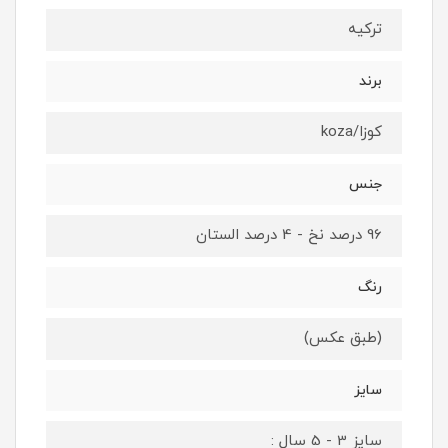
ترکیه
برند
کوزا/koza
جنس
96 درصد نخ - 4 درصد الستان
رنگ
(طبق عکس)
سایز
سایز 3 - 5 سال :