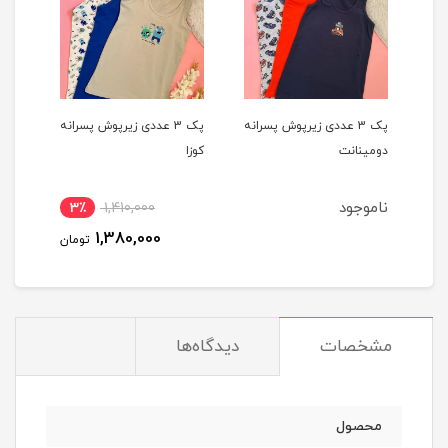
یپ
پک 3 عددی زیرپوش پسرانه
پک 3 عددی زیرپوش پسرانه
دومینانت
کوزا
کوزا
ناموجود
3٪
1,410,000
4
1,380,000
مان
تومان
مشخصات
دیدگاه‌ها
محصول