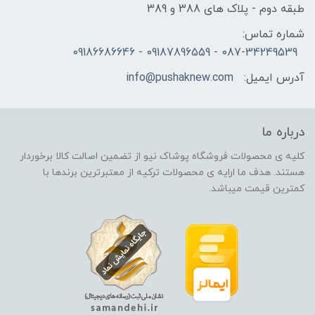
طبقه دوم - پلاک های 388 و 389
شماره تماس:
087-34249539 - 09187896559 - 09186686646
آدرس ایمیل:
info@pushaknew.com
درباره ما
کلیه ی محصولات فروشگاه پوشاک نیو از تضمین اصالت کالا برخوردار
هستند. هدف ما ارایه ی محصولات ترکیه از معتبرترین برندها با
کمترین قیمت میباشد.