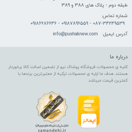
طبقه دوم - پلاک های 388 و 389
شماره تماس:
087-34249539 - 09187896559 - 09186686646
آدرس ایمیل:
info@pushaknew.com
درباره ما
کلیه ی محصولات فروشگاه پوشاک نیو از تضمین اصالت کالا برخوردار
هستند. هدف ما ارایه ی محصولات ترکیه از معتبرترین برندها با
کمترین قیمت میباشد.