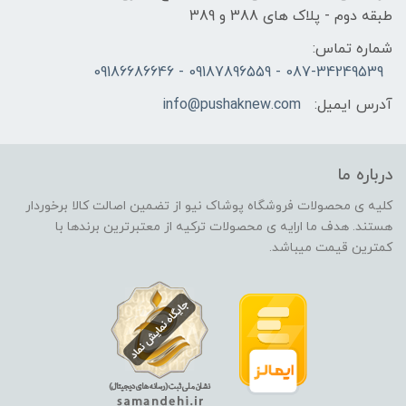
طبقه دوم - پلاک های 388 و 389
شماره تماس:
087-34249539 - 09187896559 - 09186686646
آدرس ایمیل:
info@pushaknew.com
درباره ما
کلیه ی محصولات فروشگاه پوشاک نیو از تضمین اصالت کالا برخوردار
هستند. هدف ما ارایه ی محصولات ترکیه از معتبرترین برندها با
کمترین قیمت میباشد.