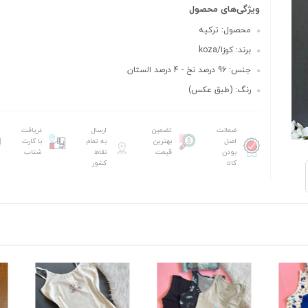
ویژگی‌های محصول
محصول: ترکیه
برند: کوزا/koza
جنس: 96 درصد نخ - 4 درصد الستان
رنگ: (طبق عکس)
ضمانت
تضمین
ارسال
دریافت
اصل
بهترین
به تمام
با کارت
بودن
قیمت
نقاط
شتاب
کالا
کشور