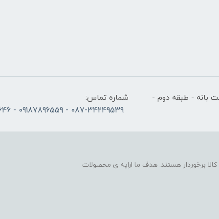
 بانه - طبقه دوم -
شماره تماس:
087-34249539 - 09187896559 - 09186686646
لا برخوردار هستند. هدف ما ارایه ی محصولات