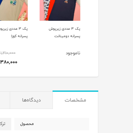
پک 3 عددی شورت
پک 3 عددی زیرپوش
پک 3 عددی زیرپوش
یپ پسرانه دومینانت
پسرانه دومینانت
پسرانه کوزا
ناموجود
1,410,000
4٪
815,000
1,380,000
790,000
تومان
ت
مشخصات
دیدگاه‌ها
ترک
محصول