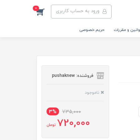
0
ورود به حساب کاربری
انین و مقررات
حریم خصوصی
فروشنده: pushaknew
ناموجود
3%
735,000
720,000
تومان