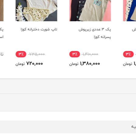
پک 3 عددی زیرپوش
تاپ شورت دخترانه کوزا
پسرانه کوزا
اسلیپ
ناموج
3٪
735,000
3٪
1,410,000
3٪
720,000
1,380,000
ومان
تومان
تومان
یه