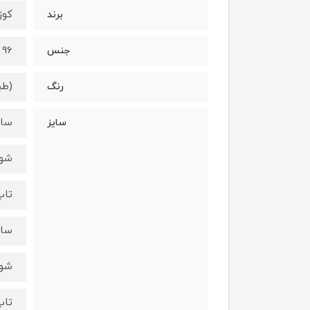
کوزا/a
برند
96 درصد نخ - 4 درصد الستان
جنس
(طب
رنگ
سایز 3 - 
سایز
شورت :
تاپ : ق
سایز 5 - 
شورت :
تاپ : ق