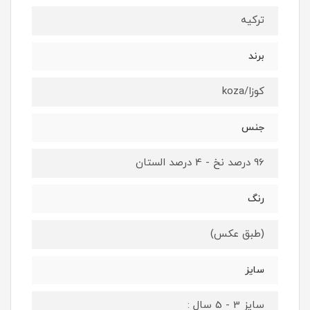
ترکیه
برند
کوزا/koza
جنس
96 درصد نخ - 4 درصد الستان
رنگ
(طبق عکس)
سایز
سایز 3 - 5 سال :