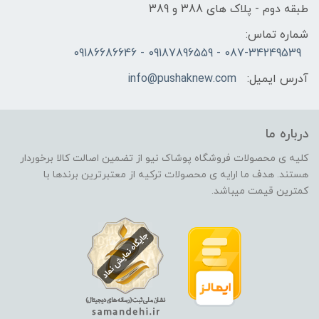
طبقه دوم - پلاک های 388 و 389
شماره تماس:
087-34249539 - 09187896559 - 09186686646
آدرس ایمیل:
info@pushaknew.com
درباره ما
کلیه ی محصولات فروشگاه پوشاک نیو از تضمین اصالت کالا برخوردار
هستند. هدف ما ارایه ی محصولات ترکیه از معتبرترین برندها با
کمترین قیمت میباشد.