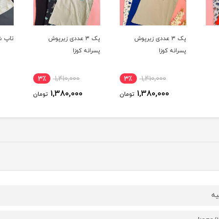
پک 3 عددی زیرپوش
تاپ شورت دخترانه کوزا
پسرانه کوزا
اسلیپ
ناموج
3٪
735,000
3٪
1,410,000
3٪
720,000
1,380,000
ومان
تومان
تومان
یه