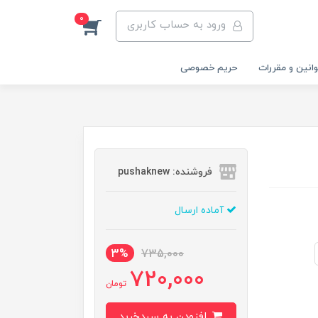
0
ورود به حساب کاربری
انین و مقررات
حریم خصوصی
فروشنده: pushaknew
آماده ارسال
3%
735,000
720,000
تومان
افزودن به سبدخرید