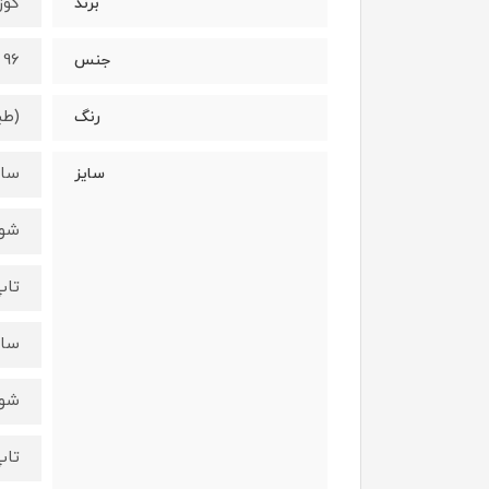
کوزا/a
برند
96 درصد نخ - 4 درصد الستان
جنس
(طب
رنگ
سایز 3 - 
سایز
شورت :
تاپ : ق
سایز 5 - 
شورت :
تاپ : ق