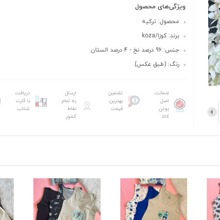
ویژگی‌های محصول
محصول: ترکیه
برند: کوزا/koza
جنس: 96 درصد نخ - 4 درصد الستان
رنگ: (طبق عکس)
ضمانت
تضمین
ارسال
دریافت
اصل
بهترین
به تمام
با کارت
بودن
قیمت
نقاط
شتاب
کالا
کشور