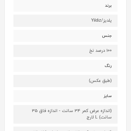
برند
یلدیز/Yildiz
جنس
100 درصد نخ
رنگ
(طبق عکس)
سایز
(اندازه عرض کمر 34 سانت - اندازه فاق 35
سانت) L لارج