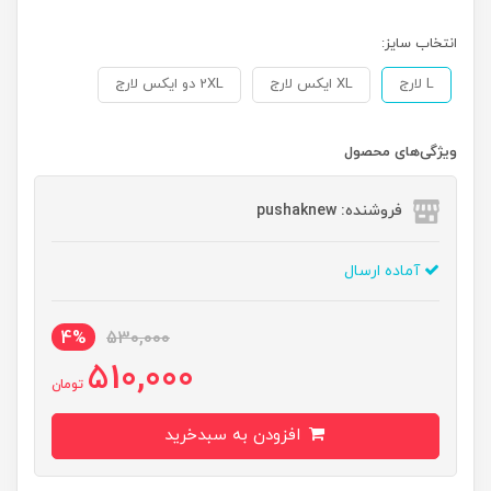
انتخاب سایز:
L لارج
XL ایکس لارج
2XL دو ایکس لارج
ویژگی‌های محصول
فروشنده: pushaknew
آماده ارسال
4%
530,000
510,000
تومان
افزودن به سبدخرید