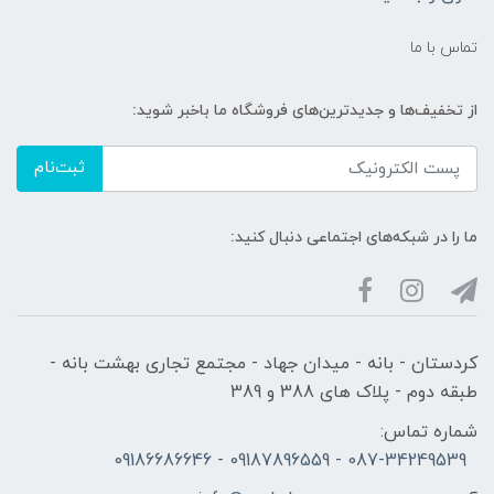
تماس با ما
از تخفیف‌ها و جدیدترین‌های فروشگاه ما باخبر شوید:
ثبت‌نام
ما را در شبکه‌های اجتماعی دنبال کنید:
کردستان - بانه - میدان جهاد - مجتمع تجاری بهشت بانه -
طبقه دوم - پلاک های 388 و 389
شماره تماس:
087-34249539 - 09187896559 - 09186686646