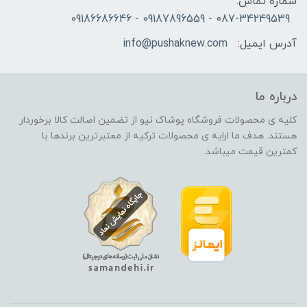
شماره تماس:
087-34249539 - 09187896559 - 09186686646
آدرس ایمیل:
info@pushaknew.com
درباره ما
کلیه ی محصولات فروشگاه پوشاک نیو از تضمین اصالت کالا برخوردار
هستند. هدف ما ارایه ی محصولات ترکیه از معتبرترین برندها با
کمترین قیمت میباشد.