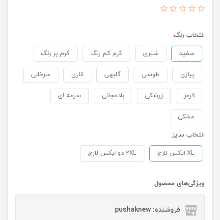
انتخاب رنگ:
سفید
شیری
کرم کم رنگ
کرم پر رنگ
پیازی
طوسی
گلبهی
اناری
سرخابی
قرمز
زرشکی
بادمجانی
سرمه ای
مشکی
انتخاب سایز:
XL ایکس لارج
2XL دو ایکس لارج
ویژگی‌های محصول
فروشنده: pushaknew