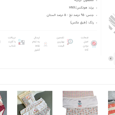
محصول: ترکیه
برند: هونکس/HNX
جنس: 95 درصد نخ - 5 درصد الستان
رنگ: (طبق عکس)
ضمانت
تضمین
ارسال
دریافت
اصل
بهترین
به تمام
با کارت
بودن
قیمت
نقاط
شتاب
کالا
کشور