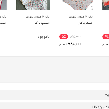
پک 3 عددی شورت
پک 3 عددی شورت
جنیفری کوزا
اسلیپ براک
اسلیپ
ناموجود
5٪
815,000
4٪
780,000
ومان
تومان
یه
کس/HNX