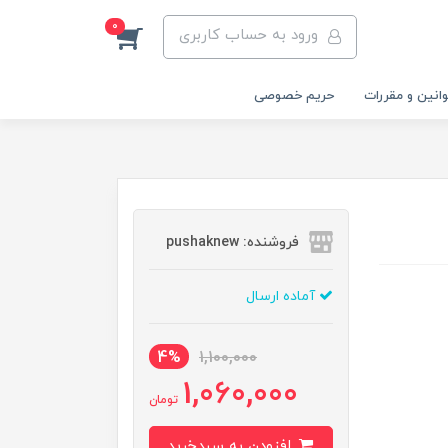
0
ورود به حساب کاربری
انین و مقررات
حریم خصوصی
فروشنده: pushaknew
آماده ارسال
4%
1,100,000
1,060,000
تومان
افزودن به سبدخرید