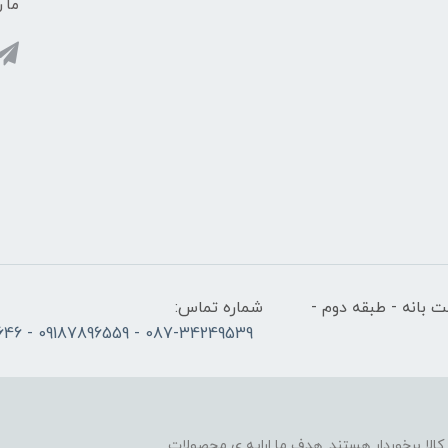
ما ر
 بانه - طبقه دوم -
شماره تماس:
087-34249539 - 09187896559 - 09186686646
لا برخوردار هستند. هدف ما ارایه ی محصولات