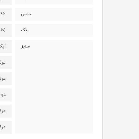
95 درصد نخ - 5 درصد الستان
جنس
(طب
رنگ
ایک
سایز
عرض سین
عرض کمر
دو ا
عرض سین
عرض کمر