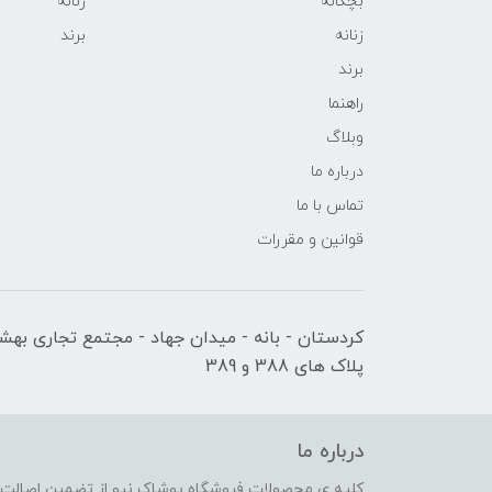
بچگانه
زنانه
زنانه
برند
برند
راهنما
وبلاگ
درباره ما
تماس با ما
قوانین و مقررات
کردستان - بانه - میدان جهاد - مجتمع تجاری بهشت
پلاک های 388 و 389
درباره ما
کلیه ی محصولات فروشگاه پوشاک نیو از تضمین اصالت کا