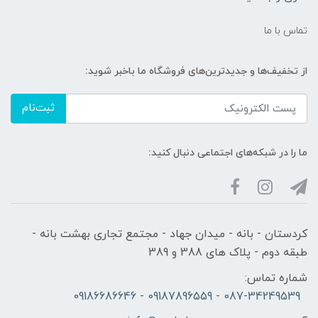
تماس با ما
از تخفیف‌ها و جدیدترین‌های فروشگاه ما باخبر شوید:
ثبت‌نام
ما را در شبکه‌های اجتماعی دنبال کنید:
کردستان - بانه - میدان جهاد - مجتمع تجاری بهشت بانه -
طبقه دوم - پلاک های 388 و 389
شماره تماس:
087-34249539 - 09187896559 - 09186686646