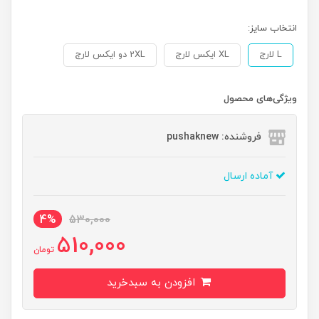
انتخاب سایز:
L لارج
XL ایکس لارج
2XL دو ایکس لارج
ویژگی‌های محصول
فروشنده: pushaknew
آماده ارسال
4%
530,000
510,000
تومان
افزودن به سبدخرید