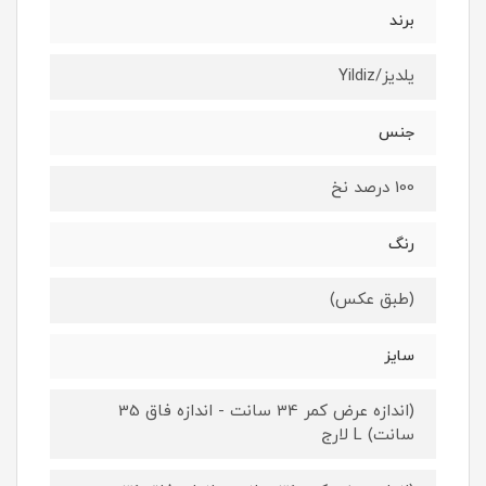
برند
یلدیز/Yildiz
جنس
100 درصد نخ
رنگ
(طبق عکس)
سایز
(اندازه عرض کمر 34 سانت - اندازه فاق 35
سانت) L لارج