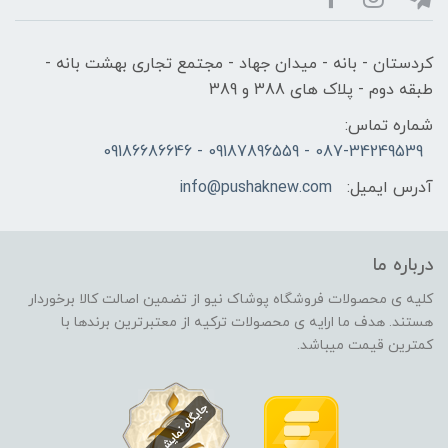
کردستان - بانه - میدان جهاد - مجتمع تجاری بهشت بانه -
طبقه دوم - پلاک های 388 و 389
شماره تماس:
087-34249539 - 09187896559 - 09186686646
آدرس ایمیل:
info@pushaknew.com
درباره ما
کلیه ی محصولات فروشگاه پوشاک نیو از تضمین اصالت کالا برخوردار
هستند. هدف ما ارایه ی محصولات ترکیه از معتبرترین برندها با
کمترین قیمت میباشد.