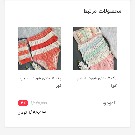
محصولات مرتبط
یپ
پک 7 عددی شورت اسلیپ
پک 5 عددی شورت اسلیپ
کوزا
کوزا
کوزا
ناموجود
4٪
1,220,000
1,180,000
تومان