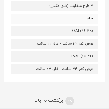
3 طرح متفاوت (طبق عکس)
سایز
S&M (36-38)
عرض کمر 32 سانت - فاق 22 سانت
L&XL (40-42)
عرض کمر 34 سانت - فاق 23 سانت
برگشت به بالا