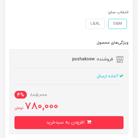
انتخاب سایز:
L&XL
S&M
ویژگی‌های محصول
فروشنده: pushaknew
آماده ارسال
4%
805,000
780,000
تومان
افزودن به سبدخرید