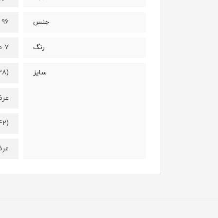
96 درصد نخ - 4 درصد الستان
جنس
7 طرح متفاوت (طبق عکس)
رنگ
38)
سایز
عرض کمر 2
42)
عرض کمر 4