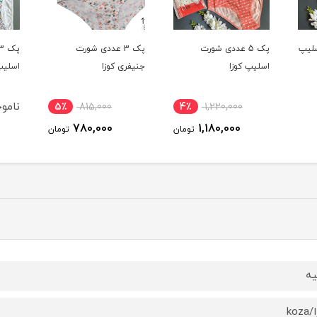
ورت
پک 3 عددی شورت
پک 3 عددی شورت
جنیفری کوزا
اسلیپ براک
ناموجود
5٪
815,000
4٪
1
780,000
1,1
تومان
تومان
یه
koz