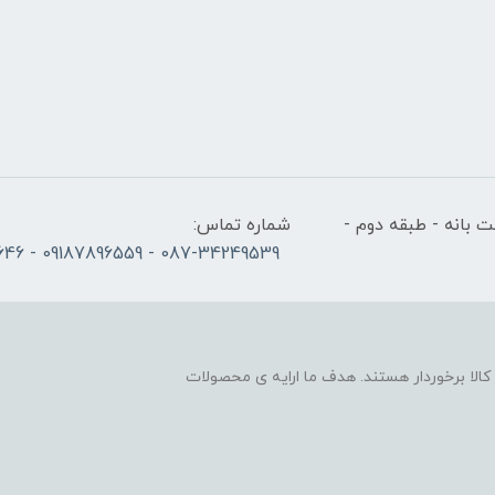
 بانه - طبقه دوم -
شماره تماس:
087-34249539 - 09187896559 - 09186686646
لا برخوردار هستند. هدف ما ارایه ی محصولات