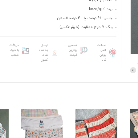
محصول: ترکیه
برند: کوزا/koza
جنس: 96 درصد نخ - 4 درصد الستان
رنگ: 7 طرح متفاوت (طبق عکس)
ضمانت
تضمین
ارسال
دریافت
اصل
بهترین
به تمام
با کارت
بودن
قیمت
نقاط
شتاب
کالا
کشور