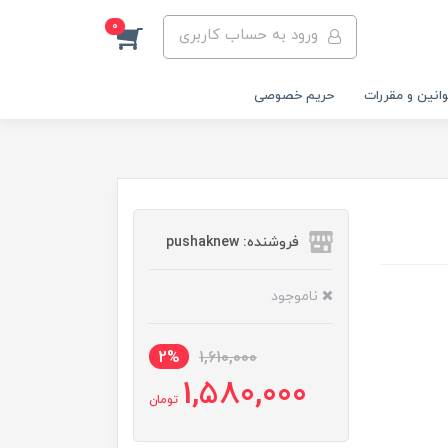
0
ورود به حساب کاربری
انین و مقررات
حریم خصوصی
فروشنده: pushaknew
ناموجود
2%
1,610,000
1,580,000
تومان