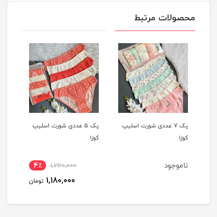
محصولات مرتبط
یپ
پک 7 عددی شورت اسلیپ
پک 5 عددی شورت اسلیپ
کوزا
کوزا
کوزا
ناموجود
4٪
1,220,000
1,180,000
تومان