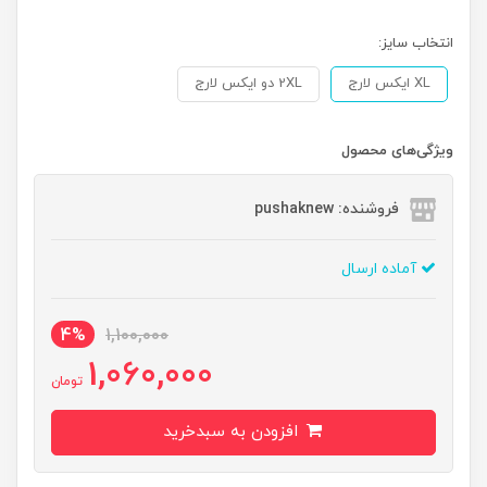
انتخاب سایز:
XL ایکس لارج
2XL دو ایکس لارج
ویژگی‌های محصول
فروشنده: pushaknew
آماده ارسال
4%
1,100,000
1,060,000
تومان
افزودن به سبدخرید