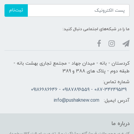
ثبت‌نام
ما را در شبکه‌های اجتماعی دنبال کنید:
کردستان - بانه - میدان جهاد - مجتمع تجاری بهشت بانه -
طبقه دوم - پلاک های 388 و 389
شماره تماس:
087-34249539 - 09187896559 - 09186686646
آدرس ایمیل:
info@pushaknew.com
درباره ما
کلیه ی محصولات فروشگاه پوشاک نیو از تضمین اصالت کالا برخوردار