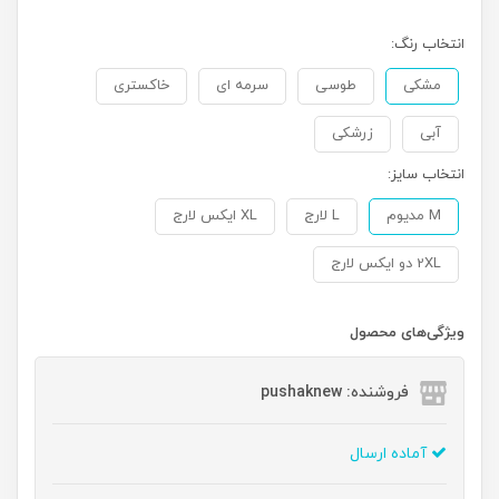
انتخاب رنگ:
مشکی
طوسی
سرمه ای
خاکستری
آبی
زرشکی
انتخاب سایز:
M مدیوم
L لارج
XL ایکس لارج
2XL دو ایکس لارج
ویژگی‌های محصول
فروشنده: pushaknew
آماده ارسال