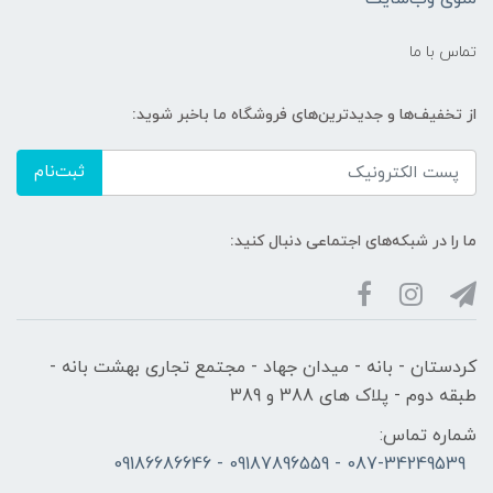
تماس با ما
از تخفیف‌ها و جدیدترین‌های فروشگاه ما باخبر شوید:
ثبت‌نام
ما را در شبکه‌های اجتماعی دنبال کنید:
کردستان - بانه - میدان جهاد - مجتمع تجاری بهشت بانه -
طبقه دوم - پلاک های 388 و 389
شماره تماس:
087-34249539 - 09187896559 - 09186686646