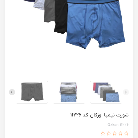
شورت نیمپا اوزکان کد 11226
Ozkan 11226