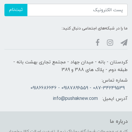
ثبت‌نام
ما را در شبکه‌های اجتماعی دنبال کنید:
کردستان - بانه - میدان جهاد - مجتمع تجاری بهشت بانه -
طبقه دوم - پلاک های 388 و 389
شماره تماس:
087-34249539 - 09187896559 - 09186686646
آدرس ایمیل:
info@pushaknew.com
درباره ما
کلیه ی محصولات فروشگاه پوشاک نیو از تضمین اصالت کالا برخوردار