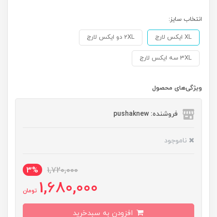
انتخاب سایز:
XL ایکس لارج
2XL دو ایکس لارج
3XL سه ایکس لارج
ویژگی‌های محصول
فروشنده: pushaknew
ناموجود
3%
1,720,000
1,680,000
تومان
افزودن به سبدخرید