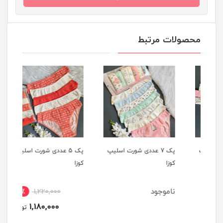
محصولات مرتبط
یپ
پک 7 عددی شورت اسلیپ
پک 5 عددی شورت اسلیپ
کوزا
کوزا
کوزا
ناموجود
4٪
1,220,000
1,180,000
تومان