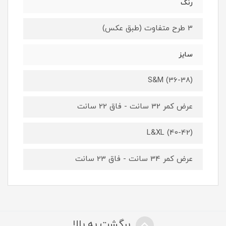
رنگ
3 طرح متفاوت (طبق عکس)
سایز
S&M (36-38)
عرض کمر 32 سانت - فاق 22 سانت
L&XL (40-42)
عرض کمر 34 سانت - فاق 23 سانت
برگشت به بالا