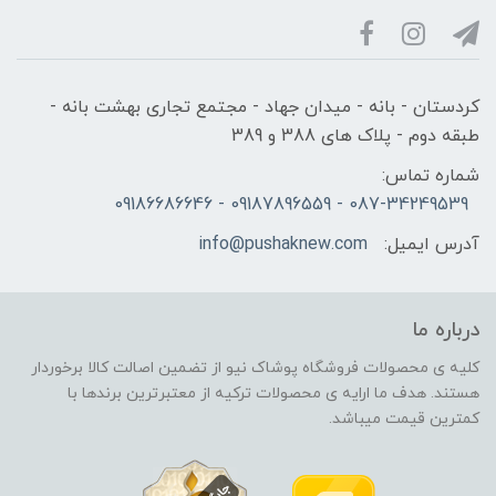
کردستان - بانه - میدان جهاد - مجتمع تجاری بهشت بانه -
طبقه دوم - پلاک های 388 و 389
شماره تماس:
087-34249539 - 09187896559 - 09186686646
آدرس ایمیل:
info@pushaknew.com
درباره ما
کلیه ی محصولات فروشگاه پوشاک نیو از تضمین اصالت کالا برخوردار
هستند. هدف ما ارایه ی محصولات ترکیه از معتبرترین برندها با
کمترین قیمت میباشد.