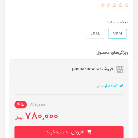
انتخاب سایز:
L&XL
S&M
ویژگی‌های محصول
فروشنده: pushaknew
آماده ارسال
4%
810,000
780,000
تومان
افزودن به سبدخرید