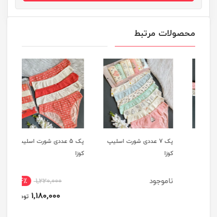
محصولات مرتبط
یپ
پک 7 عددی شورت اسلیپ
پک 5 عددی شورت اسلیپ
کوزا
کوزا
کوزا
ناموجود
4٪
1,220,000
1,180,000
تومان