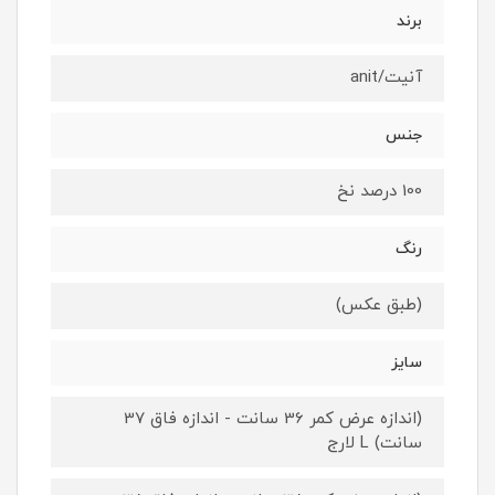
برند
آنیت/anit
جنس
100 درصد نخ
رنگ
(طبق عکس)
سایز
(اندازه عرض کمر 36 سانت - اندازه فاق 37
سانت) L لارج