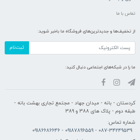
تماس با ما
از تخفیف‌ها و جدیدترین‌های فروشگاه ما باخبر شوید:
ثبت‌نام
ما را در شبکه‌های اجتماعی دنبال کنید:
کردستان - بانه - میدان جهاد - مجتمع تجاری بهشت بانه -
طبقه دوم - پلاک های 388 و 389
شماره تماس:
087-34249539 - 09187896559 - 09186686646