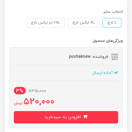
انتخاب سایز:
L لارج
XL ایکس لارج
2XL دو ایکس لارج
ویژگی‌های محصول
فروشنده: pushaknew
آماده ارسال
3%
535,000
520,000
تومان
افزودن به سبدخرید