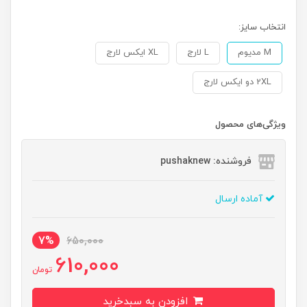
انتخاب سایز:
M مدیوم
L لارج
XL ایکس لارج
2XL دو ایکس لارج
ویژگی‌های محصول
فروشنده: pushaknew
آماده ارسال
7%
650,000
610,000
تومان
افزودن به سبدخرید