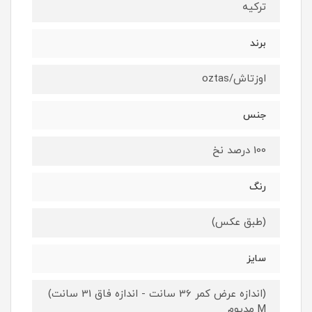
ترکیه
برند
اوزتاش/oztas
جنس
100 درصد نخ
رنگ
(طبق عکس)
سایز
(اندازه عرض کمر 36 سانت - اندازه فاق 31 سانت)
M مدیوم