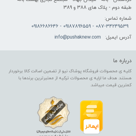
طبقه دوم - پلاک های 388 و 389
شماره تماس:
087-34249539 - 09187896559 - 09186686646
آدرس ایمیل:
info@pushaknew.com
درباره ما
کلیه ی محصولات فروشگاه پوشاک نیو از تضمین اصالت کالا برخوردار
هستند. هدف ما ارایه ی محصولات ترکیه از معتبرترین برندها با
کمترین قیمت میباشد.