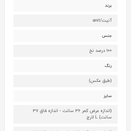
برند
آنیت/anit
جنس
100 درصد نخ
رنگ
(طبق عکس)
سایز
(اندازه عرض کمر 36 سانت - اندازه فاق 37
سانت) L لارج