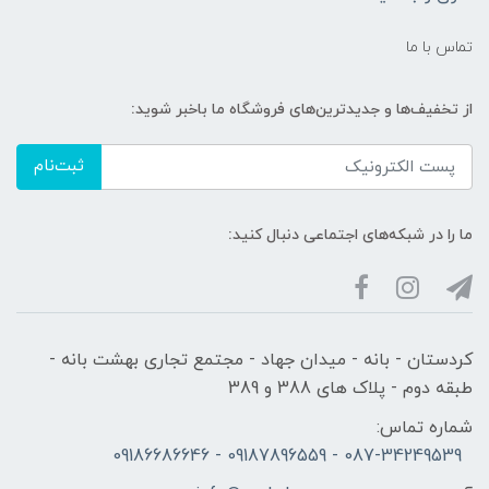
تماس با ما
از تخفیف‌ها و جدیدترین‌های فروشگاه ما باخبر شوید:
ثبت‌نام
ما را در شبکه‌های اجتماعی دنبال کنید:
کردستان - بانه - میدان جهاد - مجتمع تجاری بهشت بانه -
طبقه دوم - پلاک های 388 و 389
شماره تماس:
087-34249539 - 09187896559 - 09186686646