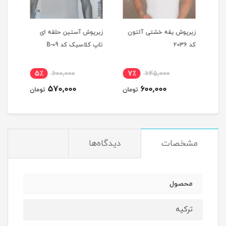
زیرپوش یقه خشتی آلتون
زیرپوش آستین حلقه ای
زیرپ
کد 2036
تاپ کلاسیک کد B-09
2015
5٪
600,000
7٪
645,000
6
570,000
600,000
مان
تومان
تومان
مشخصات
دیدگاه‌ها
محصول
ترکیه