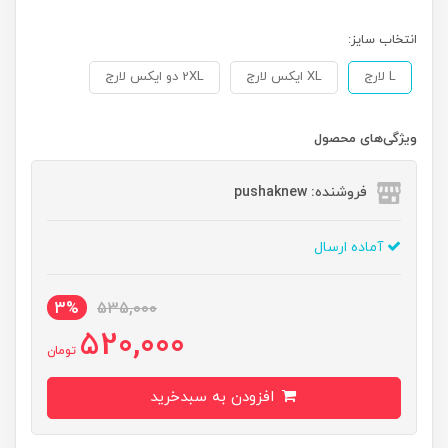
انتخاب سایز:
L لارج
XL ایکس لارج
2XL دو ایکس لارج
ویژگی‌های محصول
فروشنده: pushaknew
آماده ارسال
3%
535,000
520,000
تومان
افزودن به سبدخرید