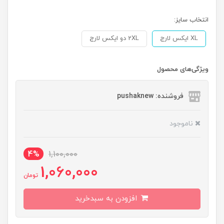
انتخاب سایز:
XL ایکس لارج
2XL دو ایکس لارج
ویژگی‌های محصول
فروشنده: pushaknew
ناموجود
4%
1,100,000
1,060,000
تومان
افزودن به سبدخرید