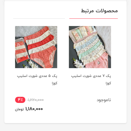
محصولات مرتبط
یپ
پک 7 عددی شورت اسلیپ
پک 5 عددی شورت اسلیپ
کوزا
کوزا
کوزا
ناموجود
4٪
1,220,000
1,180,000
تومان