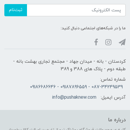
ثبت‌نام
ما را در شبکه‌های اجتماعی دنبال کنید:
کردستان - بانه - میدان جهاد - مجتمع تجاری بهشت بانه -
طبقه دوم - پلاک های 388 و 389
شماره تماس:
087-34249539 - 09187896559 - 09186686646
آدرس ایمیل:
info@pushaknew.com
درباره ما
کلیه ی محصولات فروشگاه پوشاک نیو از تضمین اصالت کالا برخوردار