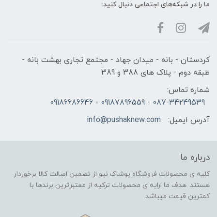
ما را در شبکه‌های اجتماعی دنبال کنید:
کردستان - بانه - میدان جهاد - مجتمع تجاری بهشت بانه -
طبقه دوم - پلاک های 388 و 389
شماره تماس:
087-34249539 - 09187896559 - 09186686646
آدرس ایمیل:
info@pushaknew.com
درباره ما
کلیه ی محصولات فروشگاه پوشاک نیو از تضمین اصالت کالا برخوردار
هستند. هدف ما ارایه ی محصولات ترکیه از معتبرترین برندها با
کمترین قیمت میباشد.