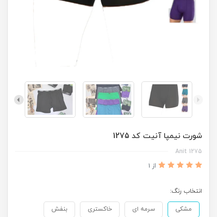
شورت نیمپا آنیت کد 1275
Anit 1275
از 1
انتخاب رنگ:
مشکی
سرمه ای
خاکستری
بنفش