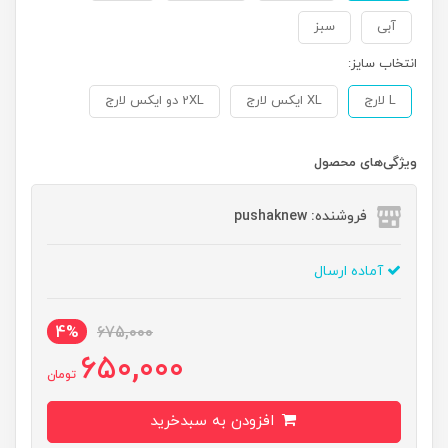
آبی
سبز
انتخاب سایز:
L لارج
XL ایکس لارج
2XL دو ایکس لارج
ویژگی‌های محصول
فروشنده: pushaknew
آماده ارسال
4%
675,000
650,000
تومان
افزودن به سبدخرید