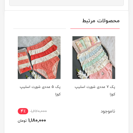
محصولات مرتبط
یپ
پک 7 عددی شورت اسلیپ
پک 5 عددی شورت اسلیپ
کوزا
کوزا
کوزا
ناموجود
4٪
1,220,000
1,180,000
تومان