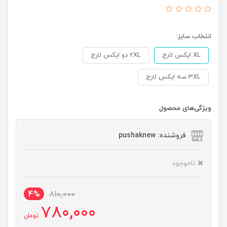
انتخاب سایز:
XL ایکس لارج
2XL دو ایکس لارج
3XL سه ایکس لارج
ویژگی‌های محصول
فروشنده: pushaknew
ناموجود
4%
810,000
780,000
تومان