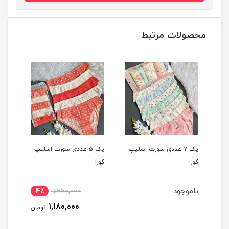
محصولات مرتبط
یپ
پک 7 عددی شورت اسلیپ
پک 5 عددی شورت اسلیپ
کوزا
کوزا
کوزا
ناموجود
4٪
1,220,000
1,180,000
تومان