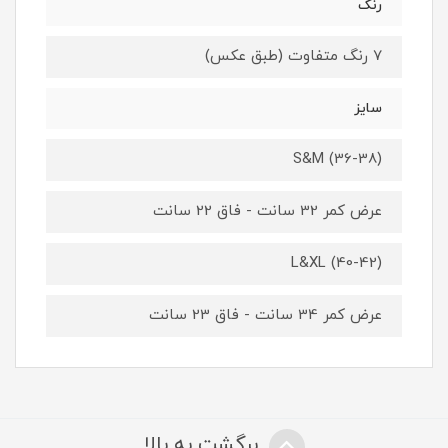
رنگ
7 رنگ متفاوت (طبق عکس)
سایز
S&M (36-38)
عرض کمر 32 سانت - فاق 22 سانت
L&XL (40-42)
عرض کمر 34 سانت - فاق 23 سانت
برگشت به بالا