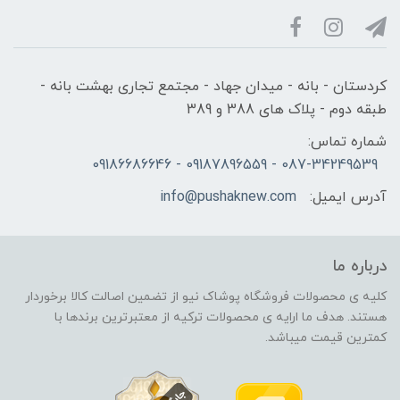
کردستان - بانه - میدان جهاد - مجتمع تجاری بهشت بانه -
طبقه دوم - پلاک های 388 و 389
شماره تماس:
087-34249539 - 09187896559 - 09186686646
آدرس ایمیل:
info@pushaknew.com
درباره ما
کلیه ی محصولات فروشگاه پوشاک نیو از تضمین اصالت کالا برخوردار
هستند. هدف ما ارایه ی محصولات ترکیه از معتبرترین برندها با
کمترین قیمت میباشد.