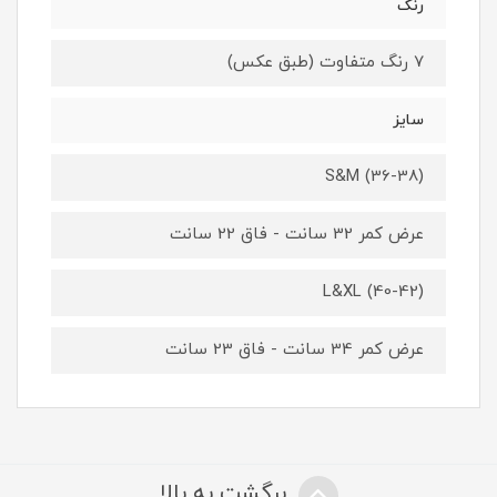
رنگ
7 رنگ متفاوت (طبق عکس)
سایز
S&M (36-38)
عرض کمر 32 سانت - فاق 22 سانت
L&XL (40-42)
عرض کمر 34 سانت - فاق 23 سانت
برگشت به بالا