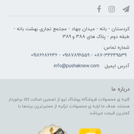
کردستان - بانه - میدان جهاد - مجتمع تجاری بهشت بانه -
طبقه دوم - پلاک های 388 و 389
شماره تماس:
087-34249539 - 09187896559 - 09186686646
آدرس ایمیل:
info@pushaknew.com
درباره ما
کلیه ی محصولات فروشگاه پوشاک نیو از تضمین اصالت کالا برخوردار
هستند. هدف ما ارایه ی محصولات ترکیه از معتبرترین برندها با
کمترین قیمت میباشد.