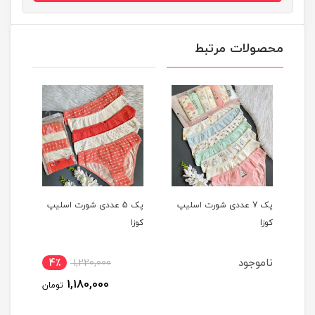
محصولات مرتبط
یپ
پک 7 عددی شورت اسلیپ
پک 5 عددی شورت اسلیپ
کوزا
کوزا
کوزا
ناموجود
4٪
1,220,000
1,180,000
تومان