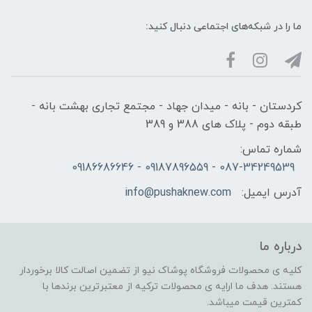
ما را در شبکه‌های اجتماعی دنبال کنید:
کردستان - بانه - میدان جهاد - مجتمع تجاری بهشت بانه -
طبقه دوم - پلاک های 388 و 389
شماره تماس:
087-34249539 - 09187896559 - 09186686646
آدرس ایمیل:
info@pushaknew.com
درباره ما
کلیه ی محصولات فروشگاه پوشاک نیو از تضمین اصالت کالا برخوردار
هستند. هدف ما ارایه ی محصولات ترکیه از معتبرترین برندها با
کمترین قیمت میباشد.