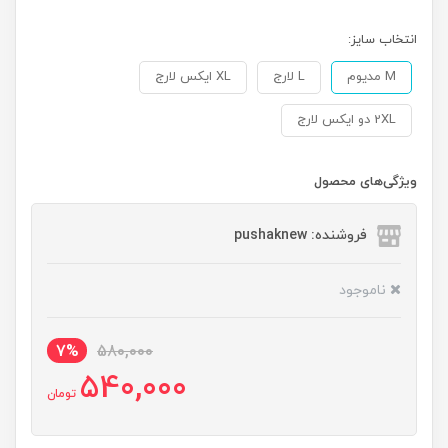
انتخاب سایز:
M مدیوم
L لارج
XL ایکس لارج
2XL دو ایکس لارج
ویژگی‌های محصول
فروشنده: pushaknew
ناموجود
7%
580,000
540,000
تومان