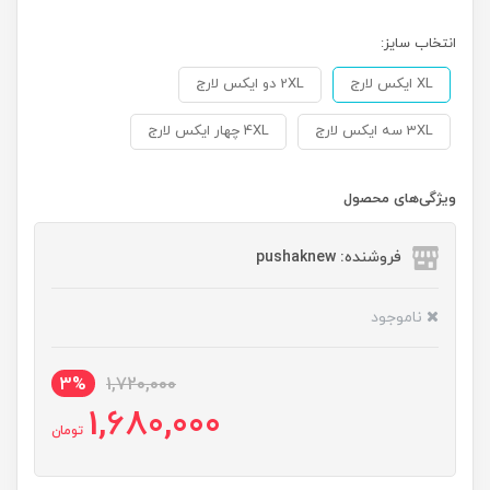
انتخاب سایز:
XL ایکس لارج
2XL دو ایکس لارج
3XL سه ایکس لارج
4XL چهار ایکس لارج
ویژگی‌های محصول
فروشنده: pushaknew
ناموجود
3%
1,720,000
1,680,000
تومان