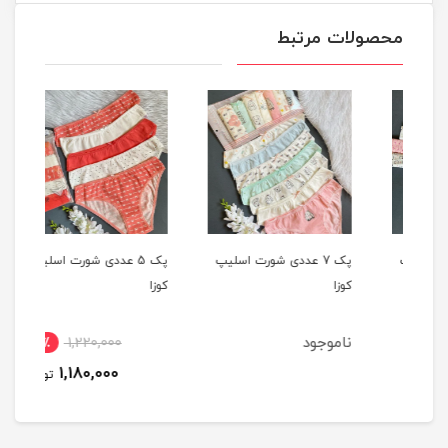
محصولات مرتبط
یپ
پک 7 عددی شورت اسلیپ
پک 5 عددی شورت اسلیپ
کوزا
کوزا
کوزا
ناموجود
4٪
1,220,000
1,180,000
تومان