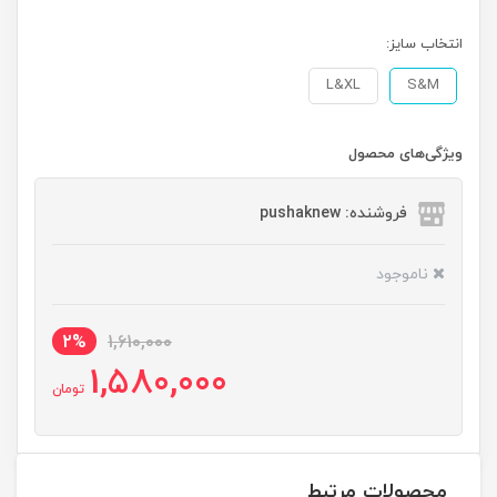
انتخاب سایز:
L&XL
S&M
ویژگی‌های محصول
فروشنده: pushaknew
ناموجود
2%
1,610,000
1,580,000
تومان
محصولات مرتبط