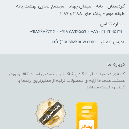
کردستان - بانه - میدان جهاد - مجتمع تجاری بهشت بانه -
طبقه دوم - پلاک های 388 و 389
شماره تماس:
087-34249539 - 09187896559 - 09186686646
آدرس ایمیل:
info@pushaknew.com
درباره ما
کلیه ی محصولات فروشگاه پوشاک نیو از تضمین اصالت کالا برخوردار
هستند. هدف ما ارایه ی محصولات ترکیه از معتبرترین برندها با
کمترین قیمت میباشد.