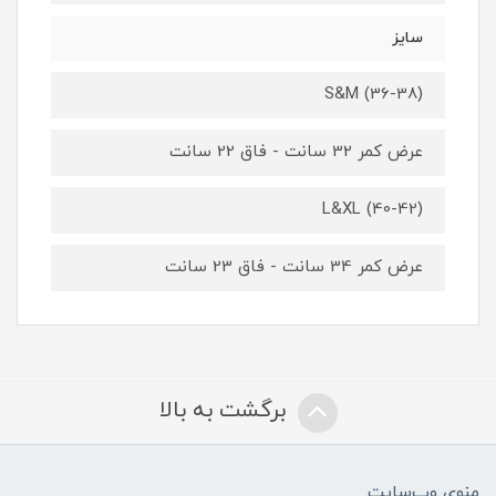
سایز
S&M (36-38)
عرض کمر 32 سانت - فاق 22 سانت
L&XL (40-42)
عرض کمر 34 سانت - فاق 23 سانت
برگشت به بالا
منوی وب‌سایت