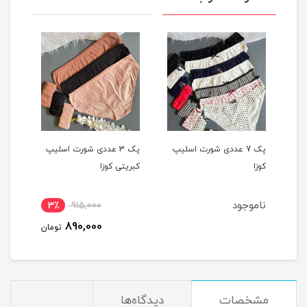
یپ
پک 7 عددی شورت اسلیپ
پک 3 عددی شورت اسلیپ
کوزا
کبریتی کوزا
کوزا
ناموجود
نام
3٪
915,000
890,000
تومان
مشخصات
دیدگاه‌ها