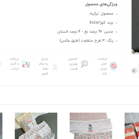
ویژگی‌های محصول
محصول: ترکیه
برند: کوزا/koza
جنس: 96 درصد نخ - 4 درصد الستان
رنگ: 3 طرح متفاوت (طبق عکس)
ضمانت
تضمین
ارسال
دریافت
اصل
بهترین
به تمام
با کارت
بودن
قیمت
نقاط
شتاب
کالا
کشور