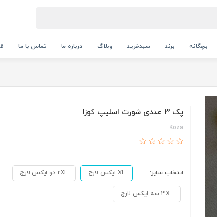
بچگانه
برند
سبدخرید
وبلاگ
درباره ما
تماس با ما
قو
پک 3 عددی شورت اسلیپ کوزا
Koza
انتخاب سایز:
XL ایکس لارج
2XL دو ایکس لارج
3XL سه ایکس لارج