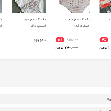
پک 3 عددی شورت
پک 3 عددی شورت
جنیفری کوزا
اسلیپ براک
اسلیپ
ناموجود
5٪
815,000
4٪
780,000
ومان
تومان
یه