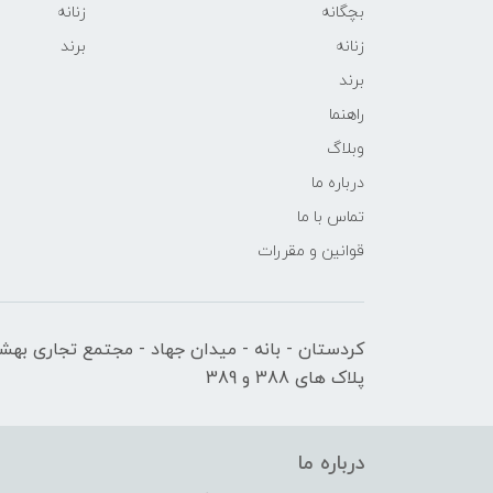
بچگانه
زنانه
زنانه
برند
برند
راهنما
وبلاگ
درباره ما
تماس با ما
قوانین و مقررات
کردستان - بانه - میدان جهاد - مجتمع تجاری بهشت
پلاک های 388 و 389
درباره ما