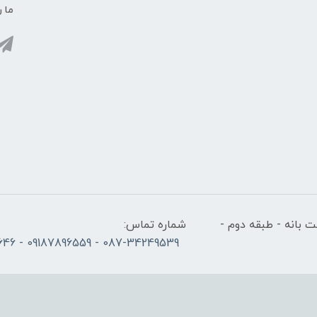
ما ر
 بانه - طبقه دوم -
شماره تماس:
087-34249539 - 09187896559 - 09186686646