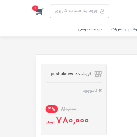
0
ورود به حساب کاربری
انین و مقررات
حریم خصوصی
فروشنده: pushaknew
ناموجود
4%
810,000
780,000
تومان