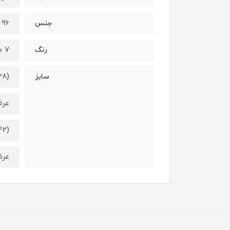
96 درصد نخ - 4 درصد الستان
جنس
7 طرح متفاوت (طبق عکس)
رنگ
38)
سایز
عرض کمر 2
42)
عرض کمر 4