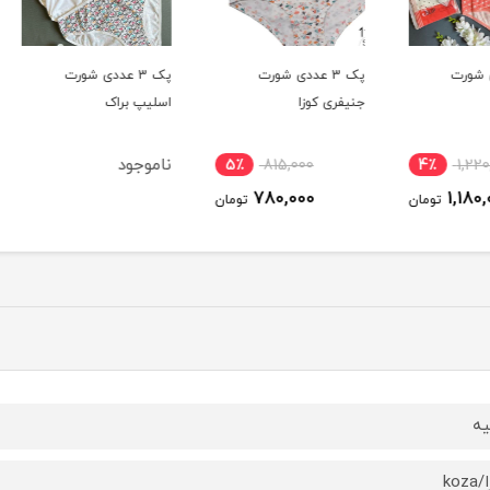
پک 3 عددی شورت
پک 3 عددی شورت
جنیفری کوزا
اسلیپ براک
اسلیپ
ناموجود
5٪
815,000
4٪
780,000
ومان
تومان
یه
koz