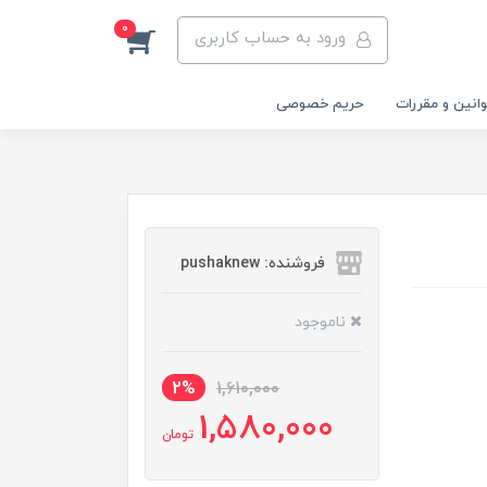
0
ورود به حساب کاربری
انین و مقررات
حریم خصوصی
فروشنده: pushaknew
ناموجود
2%
1,610,000
1,580,000
تومان