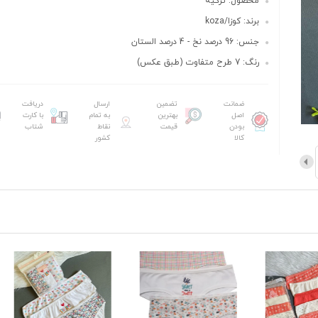
محصول: ترکیه
برند: کوزا/koza
جنس: 96 درصد نخ - 4 درصد الستان
رنگ: 7 طرح متفاوت (طبق عکس)
ضمانت
تضمین
ارسال
دریافت
اصل
بهترین
به تمام
با کارت
بودن
قیمت
نقاط
شتاب
کالا
کشور