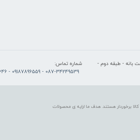
 بانه - طبقه دوم -
شماره تماس:
087-34249539 - 09187896559 - 09186686646
لا برخوردار هستند. هدف ما ارایه ی محصولات