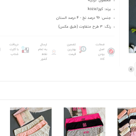
محصول: ترکیه
برند: کوزا/koza
جنس: 96 درصد نخ - 4 درصد الستان
رنگ: 3 طرح متفاوت (طبق عکس)
ضمانت
تضمین
ارسال
دریافت
اصل
بهترین
به تمام
با کارت
بودن
قیمت
نقاط
شتاب
کالا
کشور