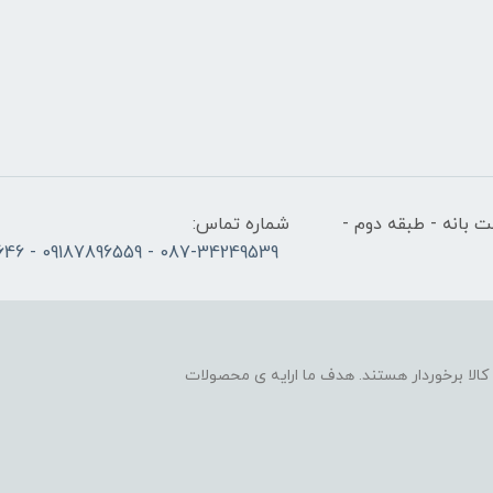
 بانه - طبقه دوم -
شماره تماس:
087-34249539 - 09187896559 - 09186686646
لا برخوردار هستند. هدف ما ارایه ی محصولات