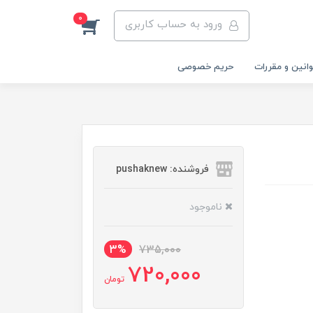
0
ورود به حساب کاربری
انین و مقررات
حریم خصوصی
فروشنده: pushaknew
ناموجود
3%
735,000
720,000
تومان