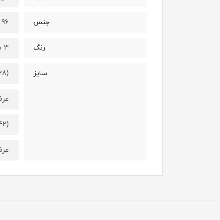
96 درصد نخ - 4 درصد الستان
جنس
3 طرح متفاوت (طبق عکس)
رنگ
38)
سایز
عرض کمر 2
42)
عرض کمر 4