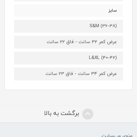
سایز
S&M (36-38)
عرض کمر 32 سانت - فاق 22 سانت
L&XL (40-42)
عرض کمر 34 سانت - فاق 23 سانت
برگشت به بالا
منوی وب‌سایت