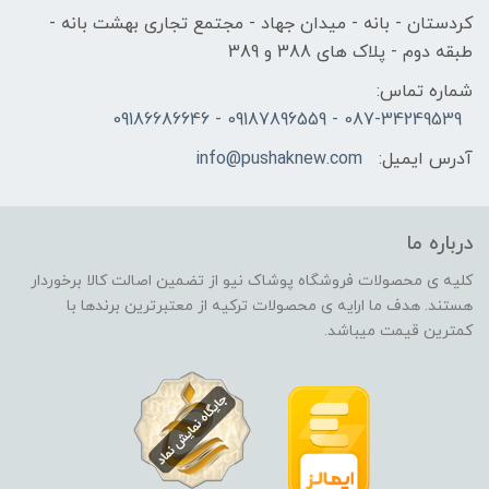
کردستان - بانه - میدان جهاد - مجتمع تجاری بهشت بانه -
طبقه دوم - پلاک های 388 و 389
شماره تماس:
087-34249539 - 09187896559 - 09186686646
آدرس ایمیل:
info@pushaknew.com
درباره ما
کلیه ی محصولات فروشگاه پوشاک نیو از تضمین اصالت کالا برخوردار
هستند. هدف ما ارایه ی محصولات ترکیه از معتبرترین برندها با
کمترین قیمت میباشد.