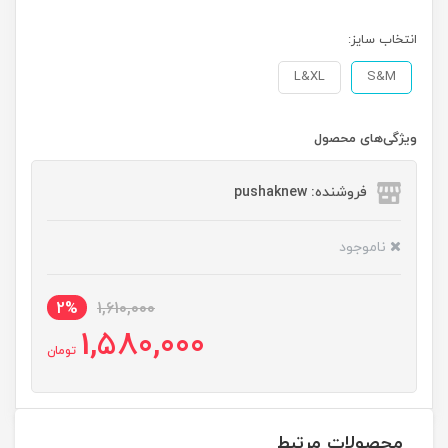
انتخاب سایز:
L&XL
S&M
ویژگی‌های محصول
فروشنده: pushaknew
ناموجود
2%
1,610,000
1,580,000
تومان
محصولات مرتبط