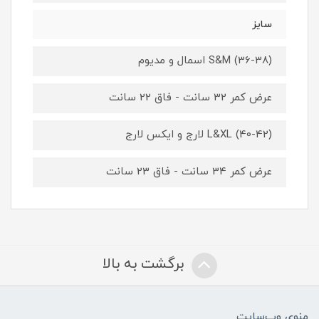
سایز
S&M (36-38) اسمال و مدیوم
عرض کمر 32 سانت - فاق 22 سانت
L&XL (40-42) لارج و ایکس لارج
عرض کمر 34 سانت - فاق 23 سانت
برگشت به بالا
منوی وب‌سایت