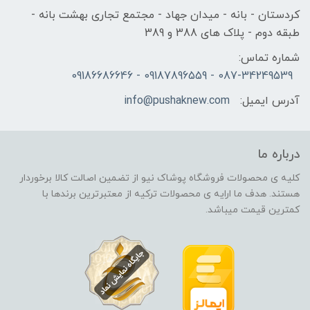
کردستان - بانه - میدان جهاد - مجتمع تجاری بهشت بانه -
طبقه دوم - پلاک های 388 و 389
شماره تماس:
087-34249539 - 09187896559 - 09186686646
آدرس ایمیل:
info@pushaknew.com
درباره ما
کلیه ی محصولات فروشگاه پوشاک نیو از تضمین اصالت کالا برخوردار
هستند. هدف ما ارایه ی محصولات ترکیه از معتبرترین برندها با
کمترین قیمت میباشد.