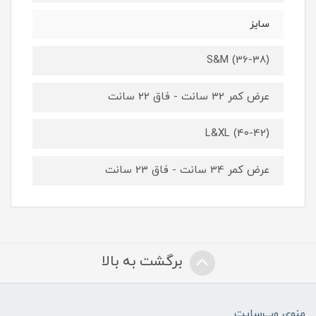
سایز
S&M (36-38)
عرض کمر 32 سانت - فاق 22 سانت
L&XL (40-42)
عرض کمر 34 سانت - فاق 23 سانت
برگشت به بالا
منوی وب‌سایت