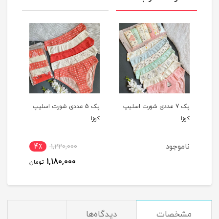
یپ
پک 7 عددی شورت اسلیپ
پک 5 عددی شورت اسلیپ
کوزا
کوزا
کوزا
ناموجود
4٪
1,220,000
1,180,000
تومان
مشخصات
دیدگاه‌ها