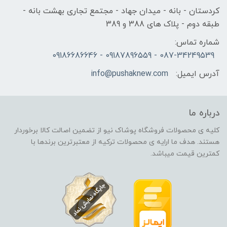
کردستان - بانه - میدان جهاد - مجتمع تجاری بهشت بانه -
طبقه دوم - پلاک های 388 و 389
شماره تماس:
087-34249539 - 09187896559 - 09186686646
آدرس ایمیل:
info@pushaknew.com
درباره ما
کلیه ی محصولات فروشگاه پوشاک نیو از تضمین اصالت کالا برخوردار
هستند. هدف ما ارایه ی محصولات ترکیه از معتبرترین برندها با
کمترین قیمت میباشد.