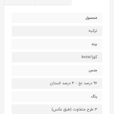
محصول
ترکیه
برند
کوزا/koza
جنس
96 درصد نخ - 4 درصد الستان
رنگ
3 طرح متفاوت (طبق عکس)