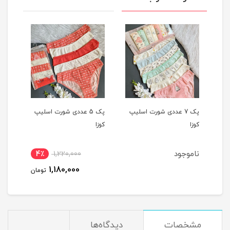
یپ
پک 7 عددی شورت اسلیپ
پک 5 عددی شورت اسلیپ
کوزا
کوزا
کوزا
ناموجود
4٪
1,220,000
1,180,000
تومان
مشخصات
دیدگاه‌ها