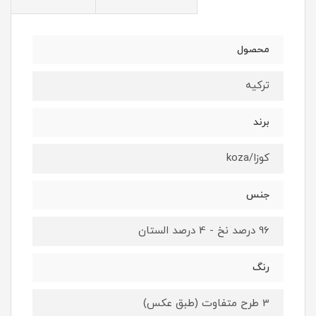
محصول
ترکیه
برند
کوزا/koza
جنس
96 درصد نخ - 4 درصد الستان
رنگ
3 طرح متفاوت (طبق عکس)