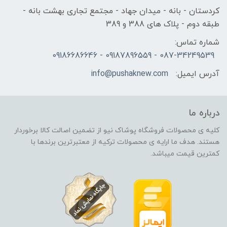
کردستان - بانه - میدان جهاد - مجتمع تجاری بهشت بانه -
طبقه دوم - پلاک های 388 و 389
شماره تماس:
087-34249539 - 09187896559 - 09186686646
آدرس ایمیل:
info@pushaknew.com
درباره ما
کلیه ی محصولات فروشگاه پوشاک نیو از تضمین اصالت کالا برخوردار
هستند. هدف ما ارایه ی محصولات ترکیه از معتبرترین برندها با
کمترین قیمت میباشد.