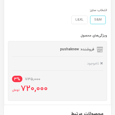
انتخاب سایز:
L&XL
S&M
ویژگی‌های محصول
فروشنده: pushaknew
ناموجود
3%
735,000
720,000
تومان
محصولات مرتبط