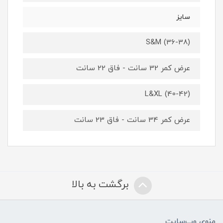
سایز
S&M (36-38)
عرض کمر 32 سانت - فاق 22 سانت
L&XL (40-42)
عرض کمر 34 سانت - فاق 23 سانت
برگشت به بالا
منوی وب‌سایت