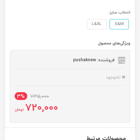
انتخاب سایز:
L&XL
S&M
ویژگی‌های محصول
فروشنده: pushaknew
ناموجود
3%
735,000
720,000
تومان
محصولات مرتبط