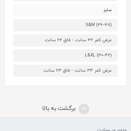
سایز
S&M (36-38)
عرض کمر 32 سانت - فاق 22 سانت
L&XL (40-42)
عرض کمر 34 سانت - فاق 23 سانت
برگشت به بالا
منوی وب‌سایت