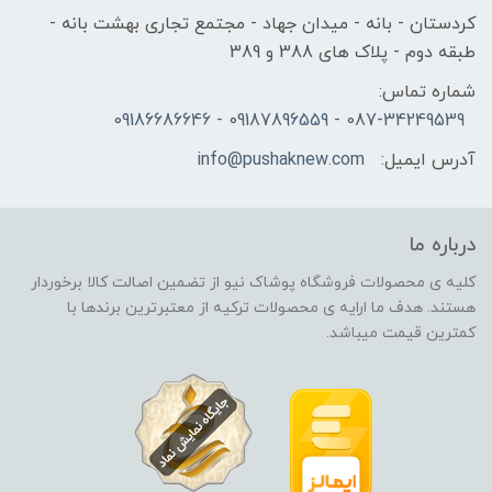
کردستان - بانه - میدان جهاد - مجتمع تجاری بهشت بانه -
طبقه دوم - پلاک های 388 و 389
شماره تماس:
087-34249539 - 09187896559 - 09186686646
آدرس ایمیل:
info@pushaknew.com
درباره ما
کلیه ی محصولات فروشگاه پوشاک نیو از تضمین اصالت کالا برخوردار
هستند. هدف ما ارایه ی محصولات ترکیه از معتبرترین برندها با
کمترین قیمت میباشد.