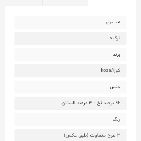
محصول
ترکیه
برند
کوزا/koza
جنس
96 درصد نخ - 4 درصد الستان
رنگ
3 طرح متفاوت (طبق عکس)