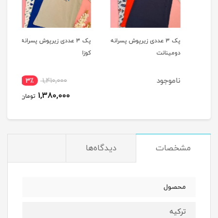
یپ
پک 3 عددی زیرپوش پسرانه
پک 3 عددی زیرپوش پسرانه
دومینانت
کوزا
کوزا
ناموجود
3٪
1,410,000
4
1,380,000
مان
تومان
مشخصات
دیدگاه‌ها
محصول
ترکیه