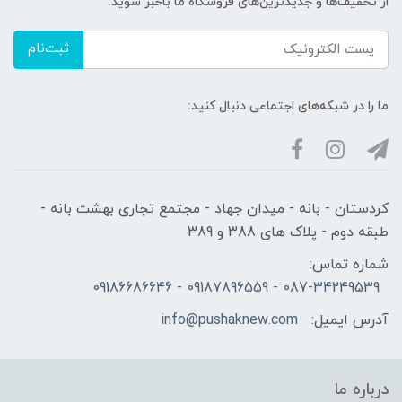
از تخفیف‌ها و جدیدترین‌های فروشگاه ما باخبر شوید:
ثبت‌نام
ما را در شبکه‌های اجتماعی دنبال کنید:
کردستان - بانه - میدان جهاد - مجتمع تجاری بهشت بانه -
طبقه دوم - پلاک های 388 و 389
شماره تماس:
087-34249539 - 09187896559 - 09186686646
آدرس ایمیل:
info@pushaknew.com
درباره ما