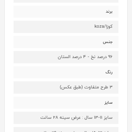
برند
کوزا/koza
جنس
96 درصد نخ - 4 درصد الستان
رنگ
3 طرح متفاوت (طبق عکس)
سایز
سایز 11-13 سال : عرض سینه 28 سانت