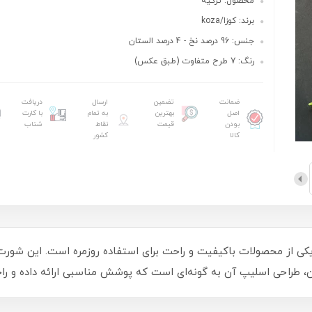
محصول: ترکیه
برند: کوزا/koza
جنس: 96 درصد نخ - 4 درصد الستان
رنگ: 7 طرح متفاوت (طبق عکس)
ضمانت
تضمین
ارسال
دریافت
اصل
بهترین
به تمام
با کارت
بودن
قیمت
نقاط
شتاب
کالا
کشور
 نخی زنانه برند کوزا (Koza) ترکیه یکی از محصولات باکیفیت و راحت برای استفاده روزمره 
، طراحی اسلیپ آن به گونه‌ای است که پوشش مناسبی ارائه داده و راحتی