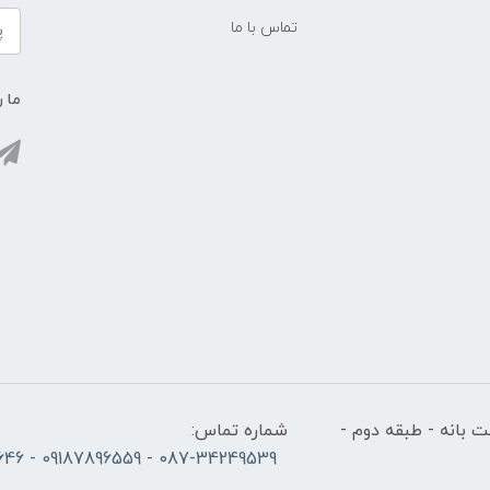
تماس با ما
ما ر
 بانه - طبقه دوم -
شماره تماس:
087-34249539 - 09187896559 - 09186686646