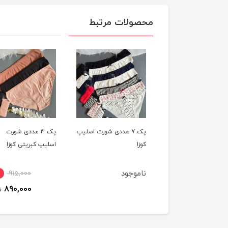
محصولات مرتبط
پک 7 عددی شورت اسلیپ
پک 3 عددی شورت
پک 7 عددی شورت ا
اسلیپ کبریتی کوزا
کوزا
وجود
ناموجود
3٪
915,000
890,000
تومان