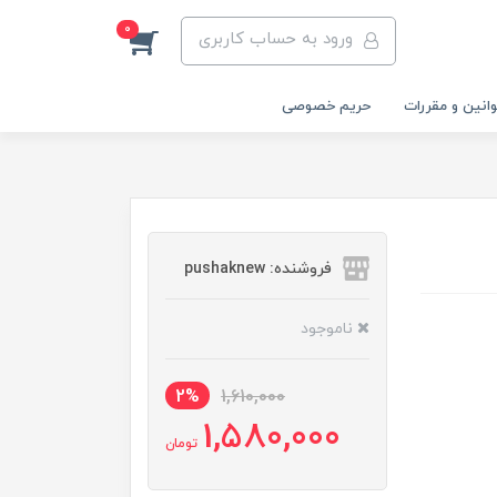
0
ورود به حساب کاربری
انین و مقررات
حریم خصوصی
فروشنده: pushaknew
ناموجود
2%
1,610,000
1,580,000
تومان