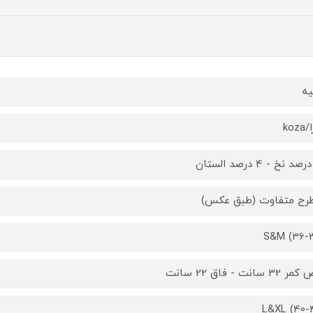
یه
koz
S&M (36-
3 سانت - فاق 22 سانت
L&XL (40-