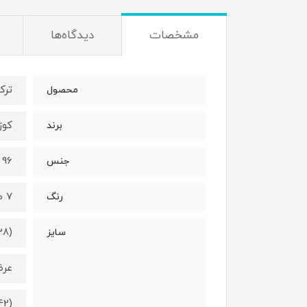
مشخصات
دیدگاه‌ها
ترک
محصول
کوزا/a
برند
96 درصد نخ - 4 درصد الستان
جنس
7 طرح متفاوت (طبق عکس)
رنگ
38)
سایز
عرض کمر 2
42)