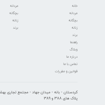
خانه
مردانه
مردانه
بچگانه
بچگانه
زنانه
زنانه
برند
برند
راهنما
وبلاگ
درباره ما
تماس با ما
قوانین و مقررات
کردستان - بانه - میدان جهاد - مجتمع تجاری بهشت
پلاک های 388 و 389