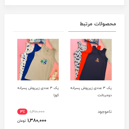
محصولات مرتبط
یپ
پک 3 عددی زیرپوش پسرانه
پک 3 عددی زیرپوش پسرانه
دومینانت
کوزا
کوزا
ناموجود
3٪
1,410,000
4
1,380,000
مان
تومان