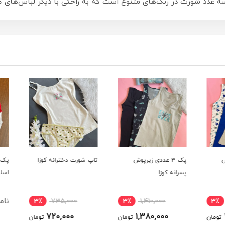
ه عدد شورت در رنگ‌های متنوع است که به راحتی با دیگر لباس‌های
پک 3 عددی زیرپوش
تاپ شورت دخترانه کوزا
پسرانه کوزا
اسلیپ
ناموج
3٪
735,000
3٪
1,410,000
3٪
720,000
1,380,000
ومان
تومان
تومان