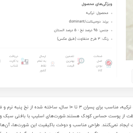
ویژگی‌های محصول
محصول: ترکیه
برند: دومینانت/dominant
جنس: 95 درصد نخ - 5 درصد الستان
رنگ: 3 طرح متفاوت (طبق عکس)
ضمانت
تضمین
ارسال
دریافت
اصل
بهترین
به تمام
با کارت
بودن
قیمت
نقاط
شتاب
کالا
کشور
پک ۳ عددی شورت اسلیپ پسرانه برند دومینانت ترکیه، مناسب برای پسران 
حافظت از پوست حساس کودک هستند.شورت‌های اسلیپ با بافتی سبک و تنف
ایجاد نمی‌کنند. طراحی مناسب و دوخت باکیفیت این شورت‌ها، آن‌ها را