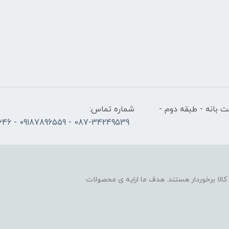
 بانه - طبقه دوم -
شماره تماس:
087-34249539 - 09187896559 - 09186686646
لا برخوردار هستند. هدف ما ارایه ی محصولات