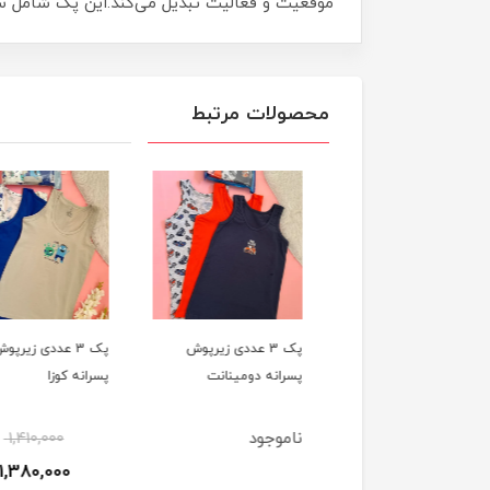
موقعیت و فعالیت تبدیل می‌کند.این پک شامل س
محصولات مرتبط
پک 3 عددی شورت
پک 3 عددی زیرپوش
پک 3 عددی زیرپوش
یپ پسرانه دومینانت
پسرانه دومینانت
پسرانه کوزا
ناموجود
1,410,000
4٪
815,000
1,380,000
790,000
تومان
ت