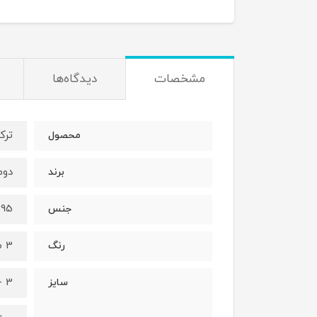
مشخصات
دیدگاه‌ها
ترک
محصول
دومین
برند
95 درصد نخ - 5 درصد الستان
جنس
3 طرح متفاوت (طبق عکس)
رنگ
3 - 4 سال
سایز