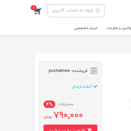
0
ورود به حساب کاربری
انین و مقررات
حریم خصوصی
فروشنده: pushaknew
آماده ارسال
4%
815,000
790,000
تومان
افزودن به سبدخرید