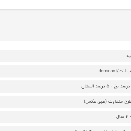
یه
انت/dominant