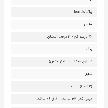
براک/berrak
جنس
96 درصد نخ - 4 درصد الستان
رنگ
3 طرح متفاوت (طبق عکس)
سایز
L (40-42) لارج
عرض کمر 33 سانت - فاق 26 سانت