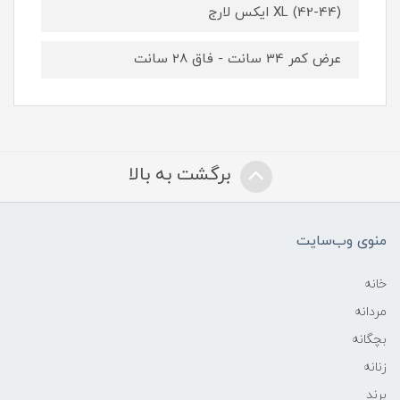
XL (42-44) ایکس لارج
عرض کمر 34 سانت - فاق 28 سانت
برگشت به بالا
منوی وب‌سایت
خانه
مردانه
بچگانه
زنانه
برند