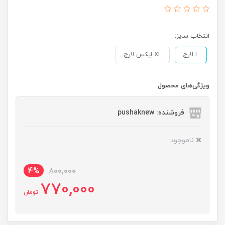
انتخاب سایز:
L لارج
XL ایکس لارج
ویژگی‌های محصول
فروشنده: pushaknew
ناموجود
4%
800,000
770,000
تومان