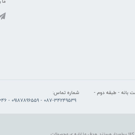
ما ر
 بانه - طبقه دوم -
شماره تماس:
087-34249539 - 09187896559 - 09186686646
لا برخوردار هستند. هدف ما ارایه ی محصولات