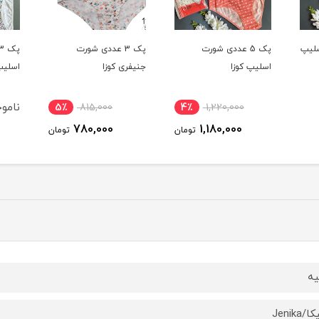
پک 3 عددی شورت
پک 3 عددی شورت
جنیفری کوزا
اسلیپ براک
اسلیپ
ناموجود
5٪
815,000
4٪
780,000
ومان
تومان
یه
Jenika