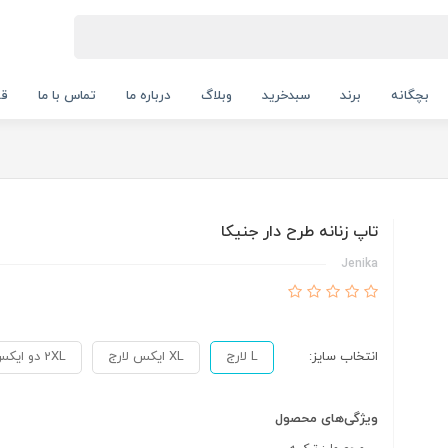
بچگانه
برند
سبدخرید
وبلاگ
درباره ما
تماس با ما
قو
تاپ زنانه طرح دار جنیکا
Jenika
انتخاب سایز:
L لارج
XL ایکس لارج
2XL دو ایکس لارج
ویژگی‌های محصول