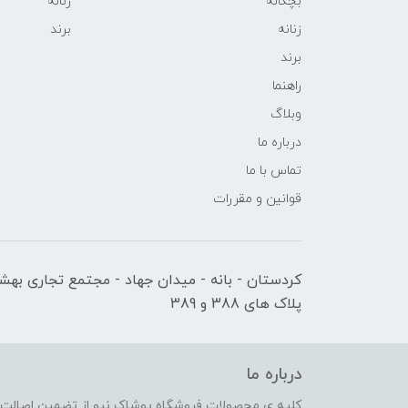
بچگانه
زنانه
زنانه
برند
برند
راهنما
وبلاگ
درباره ما
تماس با ما
قوانین و مقررات
کردستان - بانه - میدان جهاد - مجتمع تجاری بهشت
پلاک های 388 و 389
درباره ما
کلیه ی محصولات فروشگاه پوشاک نیو از تضمین اصالت کا