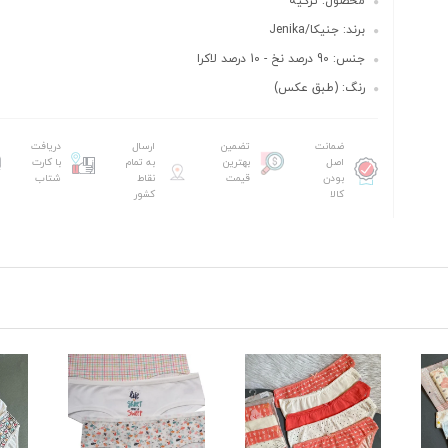
محصول: ترکیه
برند: جنیکا/Jenika
جنس: 90 درصد نخ - 10 درصد لاکرا
رنگ: (طبق عکس)
ضمانت
تضمین
ارسال
دریافت
اصل
بهترین
به تمام
با کارت
بودن
قیمت
نقاط
شتاب
کالا
کشور