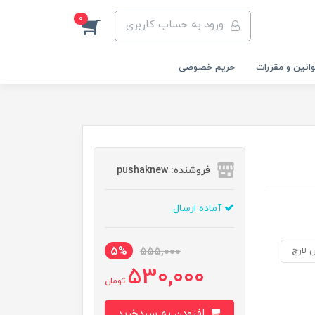
0
ورود به حساب کاربری
انین و مقررات
حریم خصوصی
فروشنده: pushaknew
آماده ارسال
5%
555,000
530,000
تومان
افزودن به سبدخرید