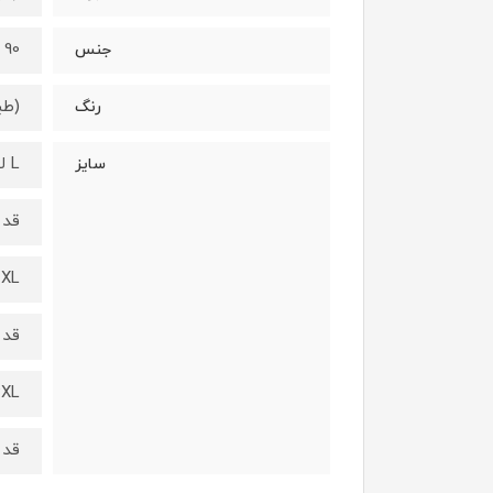
90 درصد نخ - 10 درصد لاکرا
جنس
(طب
رنگ
L لارج :
سایز
قد از ب
XL ایکس لارج :
قد از ب
2XL دو ایکس ل
قد از ب