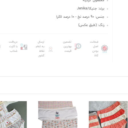
محصول: ترکیه
برند: جنیکا/Jenika
جنس: 90 درصد نخ - 10 درصد لاکرا
رنگ: (طبق عکس)
ضمانت
تضمین
ارسال
دریافت
اصل
بهترین
به تمام
با کارت
بودن
قیمت
نقاط
شتاب
کالا
کشور