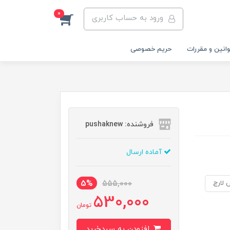
0
ورود به حساب کاربری
انین و مقررات
حریم خصوصی
فروشنده: pushaknew
آماده ارسال
5%
555,000
530,000
تومان
افزودن به سبدخرید