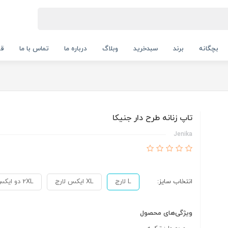
بچگانه
برند
سبدخرید
وبلاگ
درباره ما
تماس با ما
قو
تاپ زنانه طرح دار جنیکا
Jenika
انتخاب سایز:
L لارج
XL ایکس لارج
2XL دو ایکس لارج
ویژگی‌های محصول