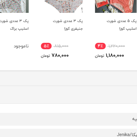
پک 3 عددی شورت
پک 3 عددی شورت
جنیفری کوزا
اسلیپ براک
اسلیپ
ناموجود
5٪
815,000
4٪
780,000
ومان
تومان
یه
Jenika