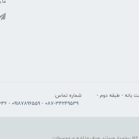
ما ر
 بانه - طبقه دوم -
شماره تماس:
087-34249539 - 09187896559 - 09186686646
لا برخوردار هستند. هدف ما ارایه ی محصولات