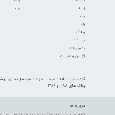
بچگانه
زنانه
زنانه
برند
برند
راهنما
وبلاگ
درباره ما
تماس با ما
قوانین و مقررات
کردستان - بانه - میدان جهاد - مجتمع تجاری بهشت
پلاک های 388 و 389
درباره ما
کلیه ی محصولات فروشگاه پوشاک نیو از تضمین اصالت کا