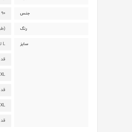
90 درصد نخ - 10 درصد لاکرا
جنس
(طب
رنگ
L لارج :
سایز
قد از ب
XL ایکس لارج :
قد از ب
2XL دو ایکس ل
قد از ب