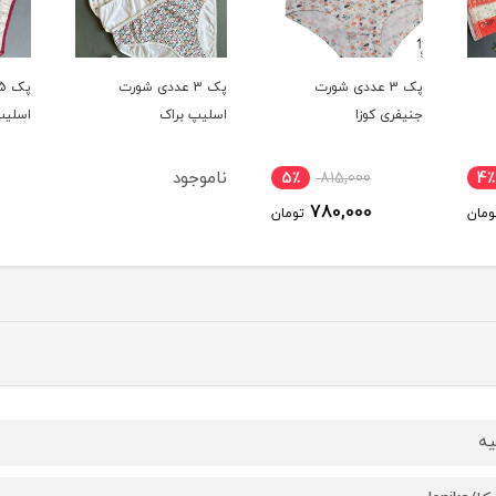
پک 3 عددی شورت
پک 3 عددی شورت
جنیفری کوزا
اسلیپ براک
اسلیپ
ناموجود
5٪
815,000
4٪
780,000
ومان
تومان
یه