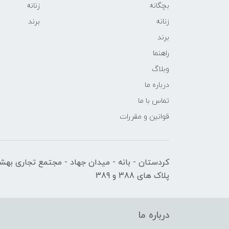
بچگانه
زنانه
زنانه
برند
برند
راهنما
وبلاگ
درباره ما
تماس با ما
قوانین و مقررات
کردستان - بانه - میدان جهاد - مجتمع تجاری بهشت
پلاک های 388 و 389
درباره ما