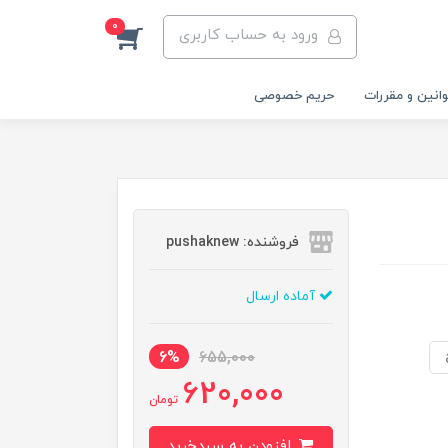
0
ورود به حساب کاربری
انین و مقررات
حریم خصوصی
فروشنده: pushaknew
آماده ارسال
6%
655,000
620,000
تومان
افزودن به سبدخرید