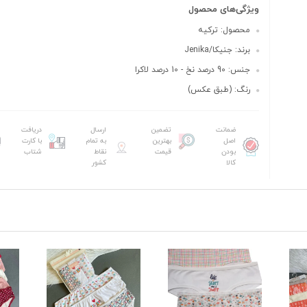
ویژگی‌های محصول
محصول: ترکیه
برند: جنیکا/Jenika
جنس: 90 درصد نخ - 10 درصد لاکرا
رنگ: (طبق عکس)
ضمانت
تضمین
ارسال
دریافت
اصل
بهترین
به تمام
با کارت
بودن
قیمت
نقاط
شتاب
کالا
کشور