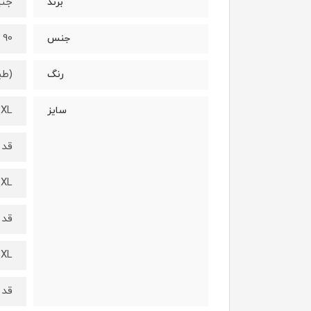
جنیکا/
برند
90 درصد نخ - 10 درصد لاکرا
جنس
(طب
رنگ
3XL سه ایکس 
سایز
قد از ب
4XL چهار ایکس 
قد از ب
5XL پنج ایکس 
قد از ب