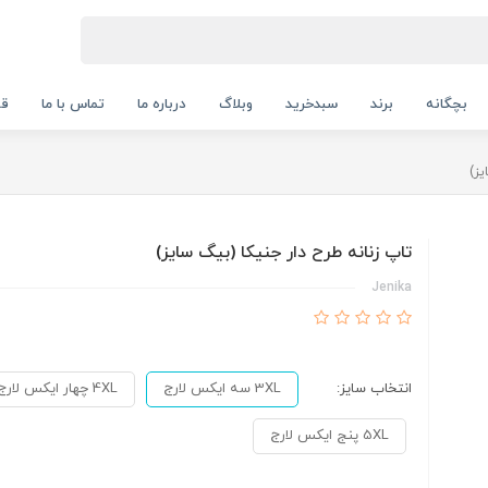
بچگانه
برند
سبدخرید
وبلاگ
درباره ما
تماس با ما
قو
یز)
تاپ زنانه طرح دار جنیکا (بیگ سایز)
Jenika
انتخاب سایز:
3XL سه ایکس لارج
4XL چهار ایکس لارج
5XL پنج ایکس لارج