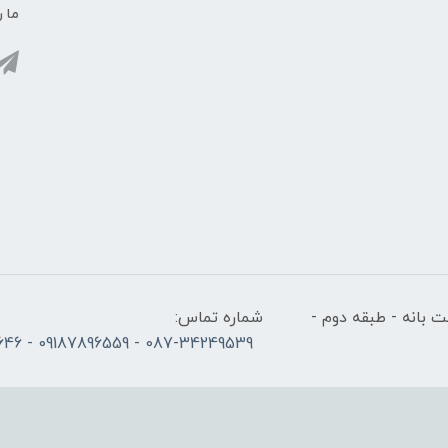
ما ر
 بانه - طبقه دوم -
شماره تماس:
087-34249539 - 09187896559 - 09186686646