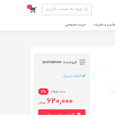
0
ورود به حساب کاربری
انین و مقررات
حریم خصوصی
فروشنده: pushaknew
آماده ارسال
6%
655,000
620,000
تومان
افزودن به سبدخرید