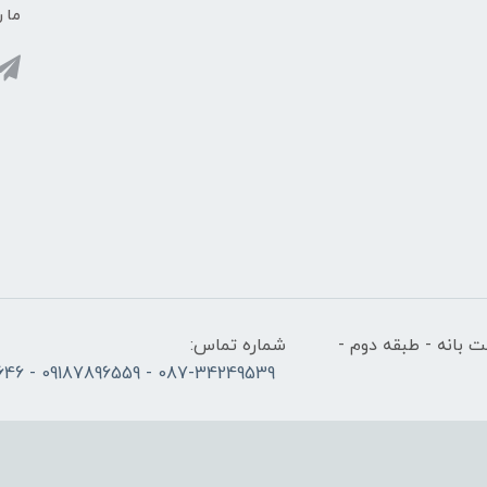
ما ر
 بانه - طبقه دوم -
شماره تماس:
087-34249539 - 09187896559 - 09186686646