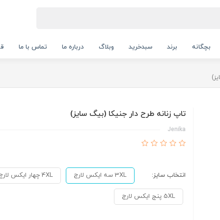
بچگانه
برند
سبدخرید
وبلاگ
درباره ما
تماس با ما
قو
یز)
تاپ زنانه طرح دار جنیکا (بیگ سایز)
Jenika
انتخاب سایز:
3XL سه ایکس لارج
4XL چهار ایکس لارج
5XL پنج ایکس لارج