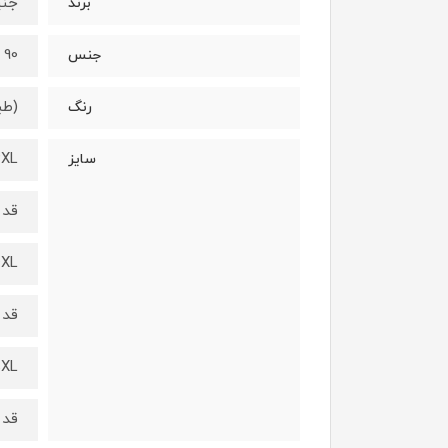
جنیکا/
برند
90 درصد نخ - 10 درصد لاکرا
جنس
(طب
رنگ
3XL سه ایکس 
سایز
قد از ب
4XL چهار ایکس 
قد از ب
5XL پنج ایکس 
قد از ب