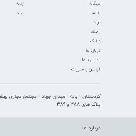
بچگانه
زنانه
زنانه
برند
برند
راهنما
وبلاگ
درباره ما
تماس با ما
قوانین و مقررات
کردستان - بانه - میدان جهاد - مجتمع تجاری بهشت
پلاک های 388 و 389
درباره ما