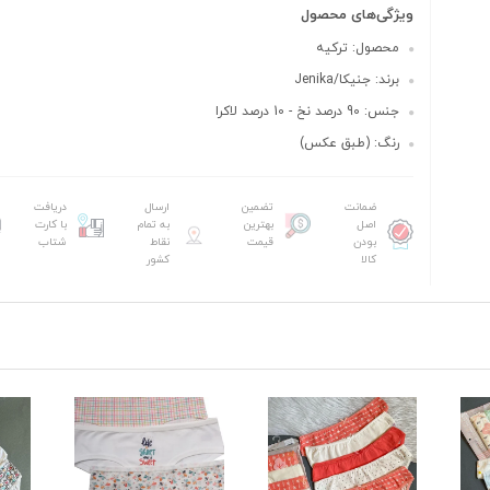
ویژگی‌های محصول
محصول: ترکیه
برند: جنیکا/Jenika
جنس: 90 درصد نخ - 10 درصد لاکرا
رنگ: (طبق عکس)
ضمانت
تضمین
ارسال
دریافت
اصل
بهترین
به تمام
با کارت
بودن
قیمت
نقاط
شتاب
کالا
کشور