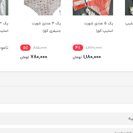
پک 3 عددی شورت
پک 3 عددی شورت
جنیفری کوزا
اسلیپ براک
اسلیپ
ناموجود
5٪
815,000
4٪
780,000
ومان
تومان
یه