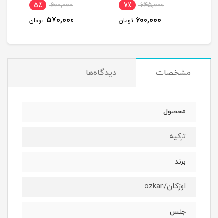
5٪
600,000
7٪
645,000
6
570,000
600,000
مان
تومان
تومان
مشخصات
دیدگاه‌ها
محصول
ترکیه
برند
اوزکان/ozkan
جنس