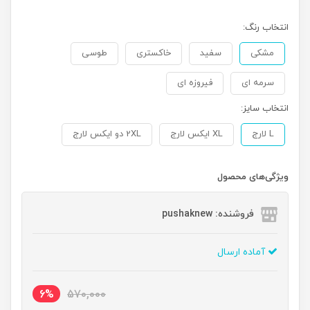
انتخاب رنگ:
مشکی
سفید
خاکستری
طوسی
سرمه ای
فیروزه ای
انتخاب سایز:
L لارج
XL ایکس لارج
2XL دو ایکس لارج
ویژگی‌های محصول
فروشنده: pushaknew
آماده ارسال
6%
570,000