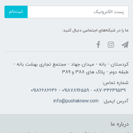
ثبت‌نام
ما را در شبکه‌های اجتماعی دنبال کنید:
کردستان - بانه - میدان جهاد - مجتمع تجاری بهشت بانه -
طبقه دوم - پلاک های 388 و 389
شماره تماس:
087-34249539 - 09187896559 - 09186686646
آدرس ایمیل:
info@pushaknew.com
درباره ما