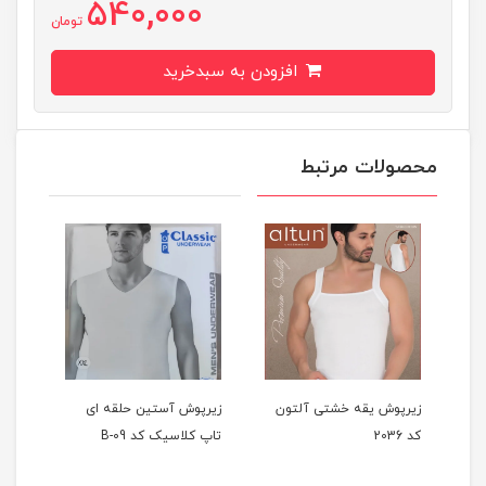
540,000
تومان
افزودن به سبدخرید
محصولات مرتبط
زیرپوش یقه خشتی آلتون
زیرپوش آستین حلقه ای
زیرپ
کد 2036
تاپ کلاسیک کد B-09
2015