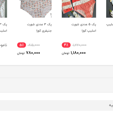
پک 3 عددی شورت
پک 3 عددی شورت
جنیفری کوزا
اسلیپ براک
اسلی
ناموجود
5٪
815,000
4٪
780,000
تومان
تومان
یه