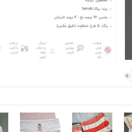
محصول: ترکیه
برند: براک/berrak
جنس: 96 درصد نخ - 4 درصد الستان
رنگ: 5 طرح متفاوت (طبق عکس)
ضمانت
تضمین
ارسال
دریافت
اصل
بهترین
به تمام
با کارت
بودن
قیمت
نقاط
شتاب
کالا
کشور