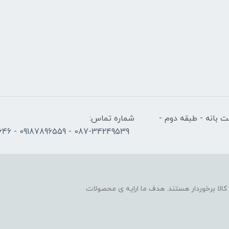
 بانه - طبقه دوم -
شماره تماس:
087-34249539 - 09187896559 - 09186686646
لا برخوردار هستند. هدف ما ارایه ی محصولات