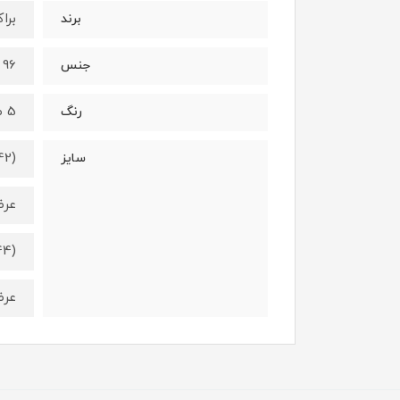
براک/k
برند
96 درصد نخ - 4 درصد الستان
جنس
5 طرح متفاوت (طبق عکس)
رنگ
0-42
سایز
عرض کمر 3
42-44
عرض کمر 4