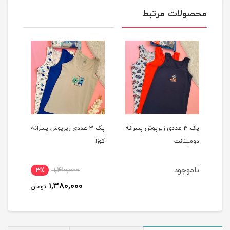
محصولات مرتبط
یپ
پک 3 عددی زیرپوش پسرانه
پک 3 عددی زیرپوش پسرانه
دومینانت
کوزا
کوزا
ناموجود
3٪
1,410,000
4
1,380,000
مان
تومان